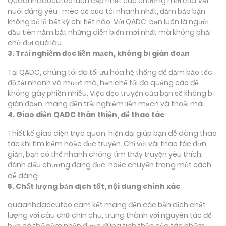
Quaanhdaocuteo luôn cập nhật các chương mới của Vật
nuôi đáng yêu : mèo cỏ của tôi nhanh nhất, đảm bảo bạn
không bỏ lỡ bất kỳ chi tiết nào. Với QADC, bạn luôn là người
đầu tiên nắm bắt những diễn biến mới nhất mà không phải
chờ đợi quá lâu.
3. Trải nghiệm đọc liền mạch, không bị gián đoạn
Tại QADC, chúng tôi đã tối ưu hóa hệ thống để đảm bảo tốc
độ tải nhanh và mượt mà, hạn chế tối đa quảng cáo để
không gây phiền nhiễu. Việc đọc truyện của bạn sẽ không bị
gián đoạn, mang đến trải nghiệm liền mạch và thoải mái.
4. Giao diện QADC thân thiện, dễ thao tác
Thiết kế giao diện trực quan, hiện đại giúp bạn dễ dàng thao
tác khi tìm kiếm hoặc đọc truyện. Chỉ với vài thao tác đơn
giản, bạn có thể nhanh chóng tìm thấy truyện yêu thích,
đánh dấu chương đang đọc, hoặc chuyển trang một cách
dễ dàng.
5. Chất lượng bản dịch tốt, nội dung chính xác
quaanhdaocuteo cam kết mang đến các bản dịch chất
lượng với câu chữ chỉn chu, trung thành với nguyên tác để
bạn có thể cảm nhận được đúng tinh thần của tác phẩm.