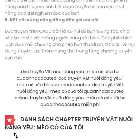
Từng câu thoại và tình tiết được truyền tải trọn vẹn nhất,
nâng cao trải nghiệm đọc của bạn.
6. Kết nối cùng cộng đồng độc giả sôi nổi
Đọc truyện trên QADC còn là cơ hội để bạn tương tác, chia
sẻ cảm nhận với những người cùng sở thích. Các phần bình
luận dưới mỗi chương cho phép bạn thảo luận, trao đổi về nội
dung truyện, tạo thêm hứng thú trong từng chương truyện
bạn đọc.
đọc truyện Vật nuôi đáng yêu : mèo cỏ của tôi
quaanhdaocuteo
,
đọc truyện Vật nuôi đáng yêu :
mèo cỏ của tôi quaanhdaocuteo
,
đọc truyện Vật
nuôi đáng yêu : mèo cỏ của tôi quaanhdaocuteo
online
,
truyện Vật nuôi đáng yêu : mèo cỏ của tôi tại
quaanhdaocuteo miễn phí
DANH SÁCH CHAPTER TRUYỆN VẬT NUÔI
ĐÁNG YÊU : MÈO CỎ CỦA TÔI