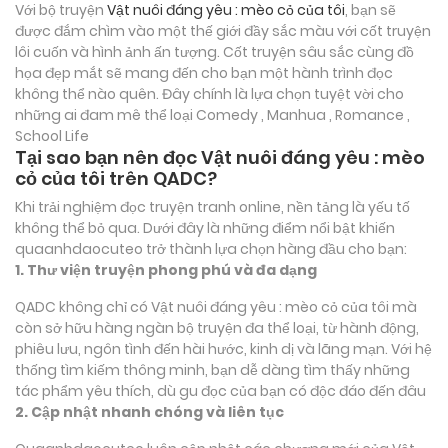
Với bộ truyện
Vật nuôi đáng yêu : mèo cỏ của tôi
, bạn sẽ
được đắm chìm vào một thế giới đầy sắc màu với cốt truyện
lôi cuốn và hình ảnh ấn tượng. Cốt truyện sâu sắc cùng đồ
họa đẹp mắt sẽ mang đến cho bạn một hành trình đọc
không thể nào quên. Đây chính là lựa chọn tuyệt vời cho
những ai đam mê thể loại
Comedy , Manhua , Romance ,
School Life
Tại sao bạn nên đọc Vật nuôi đáng yêu : mèo
cỏ của tôi trên QADC?
Khi trải nghiệm đọc truyện tranh online, nền tảng là yếu tố
không thể bỏ qua. Dưới đây là những điểm nổi bật khiến
quaanhdaocuteo trở thành lựa chọn hàng đầu cho bạn:
1. Thư viện truyện phong phú và đa dạng
QADC không chỉ có Vật nuôi đáng yêu : mèo cỏ của tôi mà
còn sở hữu hàng ngàn bộ truyện đa thể loại, từ hành động,
phiêu lưu, ngôn tình đến hài hước, kinh dị và lãng mạn. Với hệ
thống tìm kiếm thông minh, bạn dễ dàng tìm thấy những
tác phẩm yêu thích, dù gu đọc của bạn có độc đáo đến đâu
2. Cập nhật nhanh chóng và liên tục