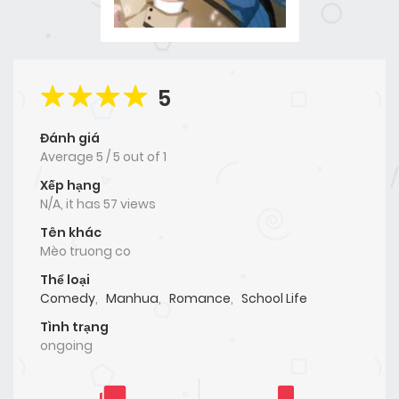
5
Đánh giá
Average
5
/
5
out of
1
Xếp hạng
N/A, it has 57 views
Tên khác
Mèo truong co
Thể loại
Comedy
,
Manhua
,
Romance
,
School Life
Tình trạng
ongoing