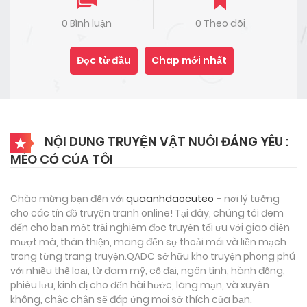
0 Bình luận
0 Theo dõi
Đọc từ đầu
Chap mới nhất
NỘI DUNG TRUYỆN VẬT NUÔI ĐÁNG YÊU :
MÈO CỎ CỦA TÔI
Chào mừng bạn đến với
quaanhdaocuteo
– nơi lý tưởng
cho các tín đồ truyện tranh online! Tại đây, chúng tôi đem
đến cho bạn một trải nghiệm đọc truyện tối ưu với giao diện
mượt mà, thân thiện, mang đến sự thoải mái và liền mạch
trong từng trang truyện.QADC sở hữu kho truyện phong phú
với nhiều thể loại, từ đam mỹ, cổ đại, ngôn tình, hành động,
phiêu lưu, kinh dị cho đến hài hước, lãng mạn, và xuyên
không, chắc chắn sẽ đáp ứng mọi sở thích của bạn.