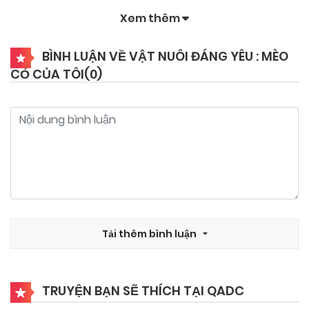
Xem thêm
BÌNH LUẬN VỀ VẬT NUÔI ĐÁNG YÊU : MÈO
CỎ CỦA TÔI(
0
)
Tải thêm bình luận
TRUYỆN BẠN SẼ THÍCH TẠI QADC