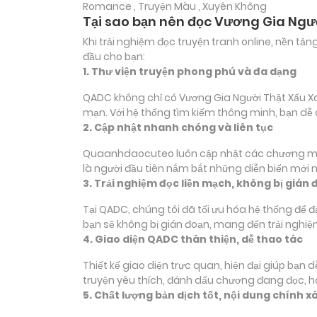
Romance , Truyện Màu , Xuyên Không
Tại sao bạn nên đọc Vương Gia Ngư
Khi trải nghiệm đọc truyện tranh online, nền t
đầu cho bạn:
1. Thư viện truyện phong phú và đa dạng
QADC không chỉ có Vương Gia Người Thật Xấu Xa 
mạn. Với hệ thống tìm kiếm thông minh, bạn dễ
2. Cập nhật nhanh chóng và liên tục
Quaanhdaocuteo luôn cập nhật các chương mới c
là người đầu tiên nắm bắt những diễn biến mới 
3. Trải nghiệm đọc liền mạch, không bị gián 
Tại QADC, chúng tôi đã tối ưu hóa hệ thống để 
bạn sẽ không bị gián đoạn, mang đến trải nghiệ
4. Giao diện QADC thân thiện, dễ thao tác
Thiết kế giao diện trực quan, hiện đại giúp bạn
truyện yêu thích, đánh dấu chương đang đọc, 
5. Chất lượng bản dịch tốt, nội dung chính x