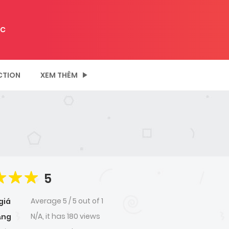
C
CTION
XEM THÊM
5
Average
5
/
5
out of
1
giá
N/A, it has 180 views
ạng