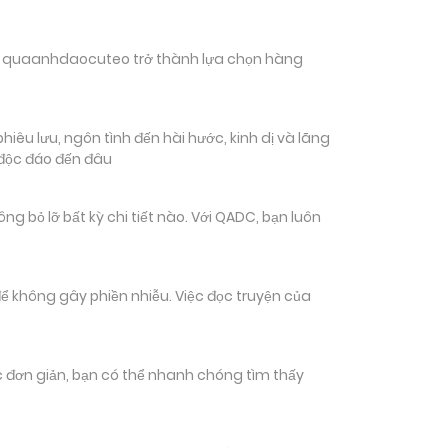
hiến quaanhdaocuteo trở thành lựa chọn hàng
êu lưu, ngôn tình đến hài hước, kinh dị và lãng
 độc đáo đến đâu
bỏ lỡ bất kỳ chi tiết nào. Với QADC, bạn luôn
ể không gây phiền nhiễu. Việc đọc truyện của
tác đơn giản, bạn có thể nhanh chóng tìm thấy