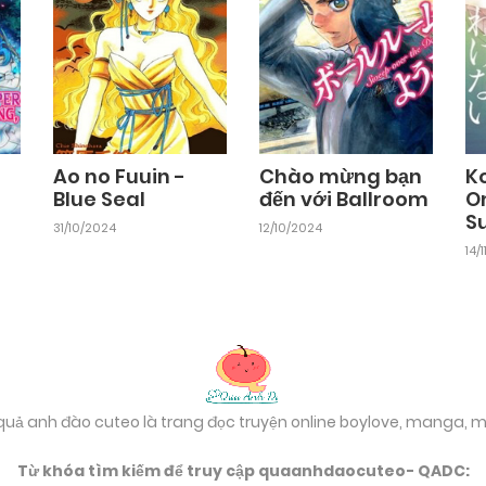
Chapter 11
03/11/2024
Chapter 9
03/11/2024
Chapter 7
03/11/2024
Ao no Fuuin -
Chào mừng bạn
K
Blue Seal
đến với Ballroom
O
S
Chapter 5
31/10/2024
12/10/2024
03/11/2024
14/
Chapter 3
03/11/2024
 quả anh đào cuteo là trang đọc truyện online boylove, manga,
Từ khóa tìm kiếm để truy cập quaanhdaocuteo- QADC: