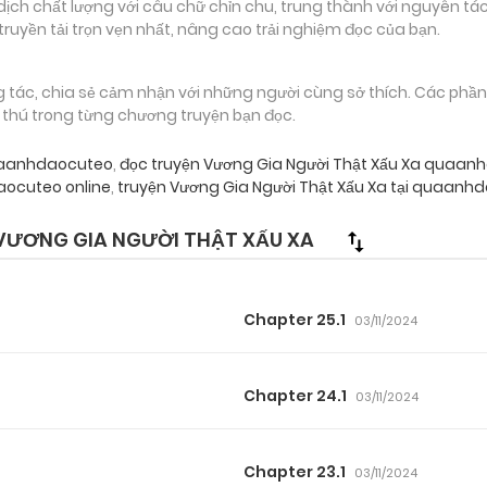
 chất lượng với câu chữ chỉn chu, trung thành với nguyên tác
truyền tải trọn vẹn nhất, nâng cao trải nghiệm đọc của bạn.
g tác, chia sẻ cảm nhận với những người cùng sở thích. Các phầ
g thú trong từng chương truyện bạn đọc.
quaanhdaocuteo
,
đọc truyện Vương Gia Người Thật Xấu Xa quaa
ocuteo online
,
truyện Vương Gia Người Thật Xấu Xa tại quaanh
VƯƠNG GIA NGƯỜI THẬT XẤU XA
Chapter 25.1
03/11/2024
Chapter 24.1
03/11/2024
Chapter 23.1
03/11/2024