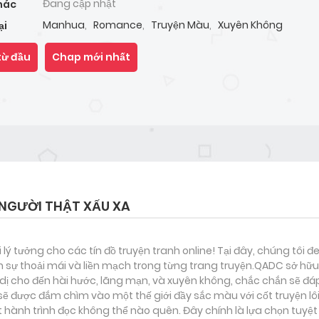
Đang cập nhật
hác
Manhua
,
Romance
,
Truyện Màu
,
Xuyên Không
ại
từ đầu
Chap mới nhất
NGƯỜI THẬT XẤU XA
i lý tưởng cho các tín đồ truyện tranh online! Tại đây, chúng tôi 
 sự thoải mái và liền mạch trong từng trang truyện.QADC sở hữu 
nh dị cho đến hài hước, lãng mạn, và xuyên không, chắc chắn sẽ đá
 sẽ được đắm chìm vào một thế giới đầy sắc màu với cốt truyện lô
ành trình đọc không thể nào quên. Đây chính là lựa chọn tuyệt