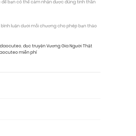
 để bạn có thể cảm nhận được đúng tinh thần
n bình luận dưới mỗi chương cho phép bạn thảo
nhdaocuteo
,
đọc truyện Vương Gia Người Thật
daocuteo miễn phí