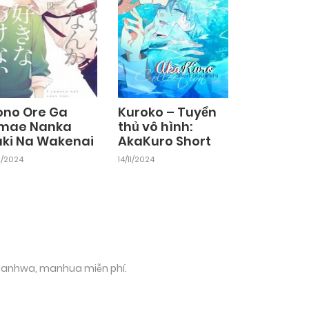
ono Ore Ga
Kuroko – Tuyển
mae Nanka
thủ vô hình:
uki Na Wakenai
AkaKuro Short
11/2024
14/11/2024
 manhwa, manhua miễn phí.