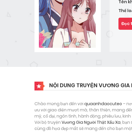
Tên k
Thể lo
Đọc 
NỘI DUNG TRUYỆN VƯƠNG GIA 
Chào mừng bạn đến với
quaanhdaocuteo
– nơ
ưu với giao diện mượt mà, thân thiện, mang đến
mỹ, cổ đại, ngôn tình, hành động, phiêu lưu, ki
Với bộ truyện
Vương Gia Người Thật Xấu Xa
, bạn
cùng đồ họa đẹp mắt sẽ mang đến cho bạn một h