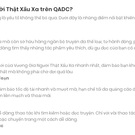
ời Thật Xấu Xa trên QADC?
ảng là yếu tố không thể bỏ qua. Dưới đây là những điểm nổi bật k
mà còn sở hữu hàng ngàn bộ truyện đa thể loại, từ hành động, phi
 dàng tìm thấy những tác phẩm yêu thích, dù gu đọc của bạn có
ủa Vương Gia Người Thật Xấu Xa nhanh nhất, đảm bảo bạn không 
nhất mà không phải chờ đợi quá lâu.
đoạn
đảm bảo tốc độ tải nhanh và mượt mà, hạn chế tối đa quảng cáo đ
m liền mạch và thoải mái.
 dễ dàng thao tác khi tìm kiếm hoặc đọc truyện. Chỉ với vài thao 
hoặc chuyển trang một cách dễ dàng.
ác