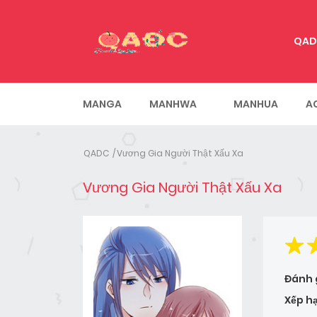
QAD
MANGA
MANHWA
MANHUA
A
QADC
Vương Gia Người Thật Xấu Xa
Vương Gia Người Thật Xấu Xa
Đánh 
Xếp h