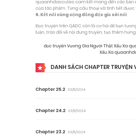
quaanhdaocuteo cam kết mang đến các bản dịch
của tác phẩm. Từng câu thoại và tình tiết được 
6. Kết nối cùng cộng đồng độc giả sôi nổi
Đọc truyện trên QADC còn là cơ hội để bạn tươn
luận, trao đổi về nội dung truyện, tạo thêm hứn
đọc truyện Vương Gia Người Thật Xấu Xa 
Xấu Xa quaanhda
DANH SÁCH CHAPTER TRUYỆN 
Chapter 25.2
03/11/2024
Chapter 24.2
03/11/2024
Chapter 23.2
03/11/2024