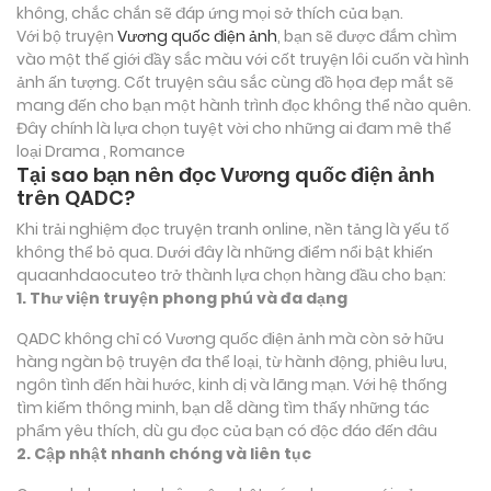
không, chắc chắn sẽ đáp ứng mọi sở thích của bạn.
Với bộ truyện
Vương quốc điện ảnh
, bạn sẽ được đắm chìm
vào một thế giới đầy sắc màu với cốt truyện lôi cuốn và hình
ảnh ấn tượng. Cốt truyện sâu sắc cùng đồ họa đẹp mắt sẽ
mang đến cho bạn một hành trình đọc không thể nào quên.
Đây chính là lựa chọn tuyệt vời cho những ai đam mê thể
loại
Drama , Romance
Tại sao bạn nên đọc Vương quốc điện ảnh
trên QADC?
Khi trải nghiệm đọc truyện tranh online, nền tảng là yếu tố
không thể bỏ qua. Dưới đây là những điểm nổi bật khiến
quaanhdaocuteo trở thành lựa chọn hàng đầu cho bạn:
1. Thư viện truyện phong phú và đa dạng
QADC không chỉ có Vương quốc điện ảnh mà còn sở hữu
hàng ngàn bộ truyện đa thể loại, từ hành động, phiêu lưu,
ngôn tình đến hài hước, kinh dị và lãng mạn. Với hệ thống
tìm kiếm thông minh, bạn dễ dàng tìm thấy những tác
phẩm yêu thích, dù gu đọc của bạn có độc đáo đến đâu
2. Cập nhật nhanh chóng và liên tục