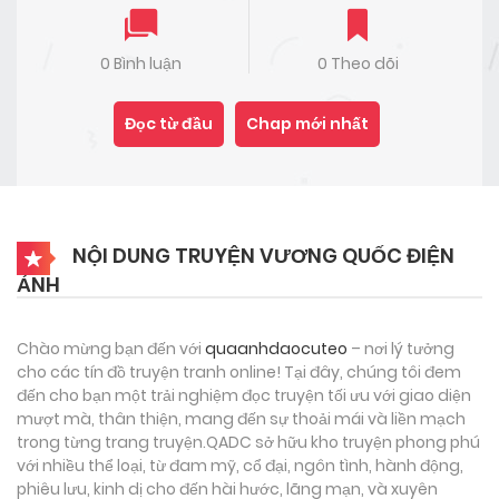
0 Bình luận
0 Theo dõi
Đọc từ đầu
Chap mới nhất
NỘI DUNG TRUYỆN VƯƠNG QUỐC ĐIỆN
ẢNH
Chào mừng bạn đến với
quaanhdaocuteo
– nơi lý tưởng
cho các tín đồ truyện tranh online! Tại đây, chúng tôi đem
đến cho bạn một trải nghiệm đọc truyện tối ưu với giao diện
mượt mà, thân thiện, mang đến sự thoải mái và liền mạch
trong từng trang truyện.QADC sở hữu kho truyện phong phú
với nhiều thể loại, từ đam mỹ, cổ đại, ngôn tình, hành động,
phiêu lưu, kinh dị cho đến hài hước, lãng mạn, và xuyên