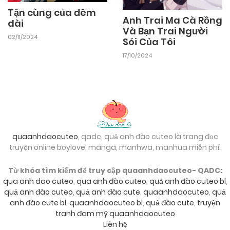
Tận cùng của đêm
Anh Trai Ma Cà Rồng
dài
Và Bạn Trai Người
02/11/2024
Sói Của Tôi
17/10/2024
quaanhdaocuteo
, qadc, quả anh đào cuteo là trang đọc
truyện online boylove, manga, manhwa, manhua miễn phí.
Từ khóa tìm kiếm để truy cập quaanhdaocuteo- QADC:
qua anh dao cuteo
,
qua anh đào cuteo
,
quả anh đào cuteo bl
,
quả anh đào cuteo
,
quả anh đào cute
,
quaanhdaocuteo
,
quả
anh đào cute bl
,
quaanhdaocuteo bl
,
quả đào cute
,
truyện
tranh đam mỹ quaanhdaocuteo
Liên hệ