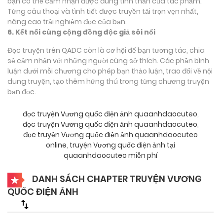
bạn có thể cảm nhận được đúng tinh thần của tác phẩm.
Từng câu thoại và tình tiết được truyền tải trọn vẹn nhất,
nâng cao trải nghiệm đọc của bạn.
6. Kết nối cùng cộng đồng độc giả sôi nổi
Đọc truyện trên QADC còn là cơ hội để bạn tương tác, chia
sẻ cảm nhận với những người cùng sở thích. Các phần bình
luận dưới mỗi chương cho phép bạn thảo luận, trao đổi về nội
dung truyện, tạo thêm hứng thú trong từng chương truyện
bạn đọc.
đọc truyện Vương quốc điện ảnh quaanhdaocuteo
,
đọc truyện Vương quốc điện ảnh quaanhdaocuteo
,
đọc truyện Vương quốc điện ảnh quaanhdaocuteo
online
,
truyện Vương quốc điện ảnh tại
quaanhdaocuteo miễn phí
DANH SÁCH CHAPTER TRUYỆN VƯƠNG
QUỐC ĐIỆN ẢNH