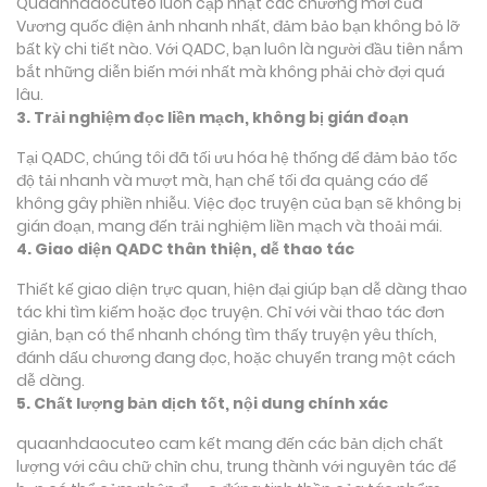
Quaanhdaocuteo luôn cập nhật các chương mới của
Vương quốc điện ảnh nhanh nhất, đảm bảo bạn không bỏ lỡ
bất kỳ chi tiết nào. Với QADC, bạn luôn là người đầu tiên nắm
bắt những diễn biến mới nhất mà không phải chờ đợi quá
lâu.
3. Trải nghiệm đọc liền mạch, không bị gián đoạn
Tại QADC, chúng tôi đã tối ưu hóa hệ thống để đảm bảo tốc
độ tải nhanh và mượt mà, hạn chế tối đa quảng cáo để
không gây phiền nhiễu. Việc đọc truyện của bạn sẽ không bị
gián đoạn, mang đến trải nghiệm liền mạch và thoải mái.
4. Giao diện QADC thân thiện, dễ thao tác
Thiết kế giao diện trực quan, hiện đại giúp bạn dễ dàng thao
tác khi tìm kiếm hoặc đọc truyện. Chỉ với vài thao tác đơn
giản, bạn có thể nhanh chóng tìm thấy truyện yêu thích,
đánh dấu chương đang đọc, hoặc chuyển trang một cách
dễ dàng.
5. Chất lượng bản dịch tốt, nội dung chính xác
quaanhdaocuteo cam kết mang đến các bản dịch chất
lượng với câu chữ chỉn chu, trung thành với nguyên tác để