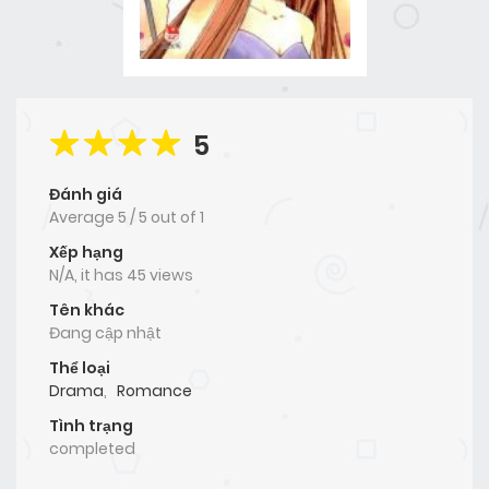
5
Đánh giá
Average
5
/
5
out of
1
Xếp hạng
N/A, it has 45 views
Tên khác
Đang cập nhật
Thể loại
Drama
,
Romance
Tình trạng
completed