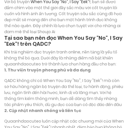
Với bộ truyện
When You Say "No", I Say "Eek"!
, bạn sẽ được
đắm chìm vào một thế giới đầy sắc màu với cốt truyện lôi
cuốn và hình ảnh ấn tượng. Cốt truyện sâu sắc cùng đồ họa
đẹp mắt sẽ mang đến cho bạn một hành trình đọc không
thể nào quên. Đây chính là lựa chọn tuyệt vời cho những ai
đam mê thể loại
Shoujo Ai
Tại sao bạn nên đọc When You Say "No", I Say
"Eek"! trên QADC?
Khi trải nghiệm đọc truyện tranh online, nền tảng là yếu tố
không thể bỏ qua. Dưới đây là những điểm nổi bật khiến
quaanhdaocuteo trở thành lựa chọn hàng đầu cho bạn:
1. Thư viện truyện phong phú và đa dạng
QADC không chỉ có When You Say "No", I Say "Eek"! mà còn
sở hữu hàng ngàn bộ truyện đa thể loại, từ hành động, phiêu
lưu, ngôn tình đến hài hước, kinh dị và lãng mạn. Với hệ
thống tìm kiếm thông minh, bạn dễ dàng tìm thấy những
tác phẩm yêu thích, dù gu đọc của bạn có độc đáo đến đâu
2. Cập nhật nhanh chóng và liên tục
Quaanhdaocuteo luôn cập nhật các chương mới của When
You Say "No", I Say "Eek"! nhanh nhất, đảm bảo bạn không bỏ