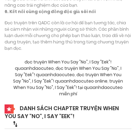
nâng cao trải nghiệm đọc của bạn.
6. Kết nối cùng cộng đồng độc giả sôi nổi
Đọc truyện trên QADC còn là cơ hội để bạn tương tác, chia
sẻ cảm nhận với những người cùng sở thích. Các phần bình
luận dưới mỗi chương cho phép bạn thảo luận, trao đổi về nội
dung truyện, tạo thêm hứng thú trong từng chương truyện
bạn đọc.
đọc truyện When You Say "No", I Say "Eek"!
quaanhdaocuteo
,
đọc truyện When You Say "No", I
Say "Eek"! quaanhdaocuteo
,
đọc truyện When You
Say "No", I Say "Eek"! quaanhdaocuteo online
,
truyện
When You Say "No", I Say "Eek"! tại quaanhdaocuteo
miễn phí
DANH SÁCH CHAPTER TRUYỆN WHEN
YOU SAY "NO", I SAY "EEK"!