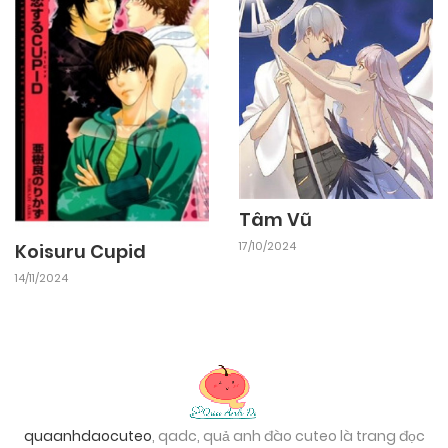
Tâm Vũ
17/10/2024
Koisuru Cupid
14/11/2024
quaanhdaocuteo
, qadc, quả anh đào cuteo là trang đọc