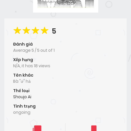
5
Đánh giá
Average
5
/
5
out of
1
Xếp hạng
N/A, it has 18 views
Tên khác
Bà "ứ" hả
Thể loại
Shoujo Ai
Tình trạng
ongoing