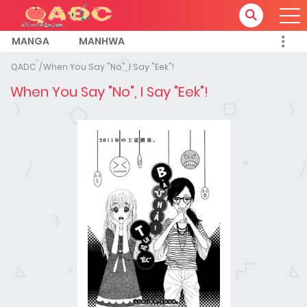
MANGA
MANHWA
QADC
When You Say "No", I Say "Eek"!
When You Say "No", I Say "Eek"!