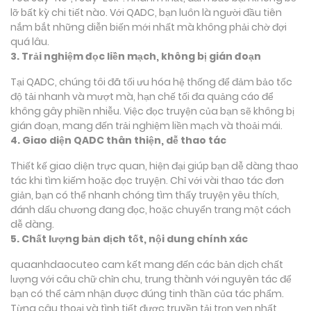
lỡ bất kỳ chi tiết nào. Với QADC, bạn luôn là người đầu tiên
nắm bắt những diễn biến mới nhất mà không phải chờ đợi
quá lâu.
3. Trải nghiệm đọc liền mạch, không bị gián đoạn
Tại QADC, chúng tôi đã tối ưu hóa hệ thống để đảm bảo tốc
độ tải nhanh và mượt mà, hạn chế tối đa quảng cáo để
không gây phiền nhiễu. Việc đọc truyện của bạn sẽ không bị
gián đoạn, mang đến trải nghiệm liền mạch và thoải mái.
4. Giao diện QADC thân thiện, dễ thao tác
Thiết kế giao diện trực quan, hiện đại giúp bạn dễ dàng thao
tác khi tìm kiếm hoặc đọc truyện. Chỉ với vài thao tác đơn
giản, bạn có thể nhanh chóng tìm thấy truyện yêu thích,
đánh dấu chương đang đọc, hoặc chuyển trang một cách
dễ dàng.
5. Chất lượng bản dịch tốt, nội dung chính xác
quaanhdaocuteo cam kết mang đến các bản dịch chất
lượng với câu chữ chỉn chu, trung thành với nguyên tác để
bạn có thể cảm nhận được đúng tinh thần của tác phẩm.
Từng câu thoại và tình tiết được truyền tải trọn vẹn nhất,