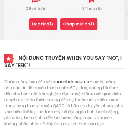
0 Bình luận
0 Theo dõi
Đọc từ đầu
Chap mới nhất
NỘI DUNG TRUYỆN WHEN YOU SAY "NO", I
SAY "EEK"!
Chào mừng bạn đến với
quaanhdaocuteo
– nơi lý tưởng
cho các tín đồ truyện tranh online! Tại đây, chúng tôi đem
đến cho bạn một trải nghiệm đọc truyện tối ưu với giao diện
mượt mà, thân thiện, mang đến sự thoải mái và liền mạch
trong từng trang truyện.QADC sở hữu kho truyện phong phú
với nhiều thể loại, từ đam mỹ, cổ đại, ngôn tình, hành động,
phiêu lưu, kinh dị cho đến hài hước, lãng mạn, và xuyên
không, chắc chắn sẽ đáp ứng mọi sở thích của bạn.