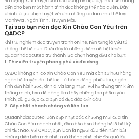
ấn tượng. Cốt truyện sâu sắc cùng đồ họa đẹp mắt sẽ mang
đến cho bạn một hành trình đọc không thể nào quên. Đây
chính là lựa chọn tuyệt vời cho những ai đam mê thể loại
Manhwa , Ngôn Tình , Truyện Màu
Tại sao bạn nên đọc Xin Chào Con Yêu trên
QADC?
Khi trải nghiệm đọc truyện tranh online, nền tảng là yếu tố
không thể bỏ qua. Dưới đây là những điểm nổi bật khiến
quaanhdaocuteo trở thành lựa chọn hàng đầu cho bạn:
1. Thư viện truyện phong phú và đa dạng
QADC không chỉ có Xin Chào Con Yêu mà còn sở hữu hàng
ngàn bộ truyện đa thể loại, từ hành động, phiêu lưu, ngôn
tình đến hài hước, kinh dị và lãng mạn. Với hệ thống tìm kiếm
thông minh, bạn dễ dàng tìm thấy những tác phẩm yêu
thích, dù gu đọc của bạn có độc đáo đến đâu
2. Cập nhật nhanh chóng và liên tục
Quaanhdaocuteo luôn cập nhật các chương mới của Xin
Chào Con Yêu nhanh nhất, đảm bảo bạn không bỏ lỡ bất kỳ
chi tiết nào. Với QADC, bạn luôn là người đầu tiên nắm bắt
những diễn biến mới nhất mà không phải chờ đợi quá lâu.