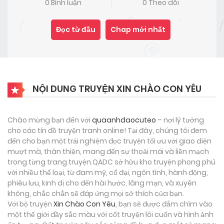
0 Bình luận
0 Theo dõi
Đọc từ đầu
Chap mới nhất
NỘI DUNG TRUYỆN XIN CHÀO CON YÊU
Chào mừng bạn đến với
quaanhdaocuteo
– nơi lý tưởng
cho các tín đồ truyện tranh online! Tại đây, chúng tôi đem
đến cho bạn một trải nghiệm đọc truyện tối ưu với giao diện
mượt mà, thân thiện, mang đến sự thoải mái và liền mạch
trong từng trang truyện.QADC sở hữu kho truyện phong phú
với nhiều thể loại, từ đam mỹ, cổ đại, ngôn tình, hành động,
phiêu lưu, kinh dị cho đến hài hước, lãng mạn, và xuyên
không, chắc chắn sẽ đáp ứng mọi sở thích của bạn.
Với bộ truyện
Xin Chào Con Yêu
, bạn sẽ được đắm chìm vào
một thế giới đầy sắc màu với cốt truyện lôi cuốn và hình ảnh