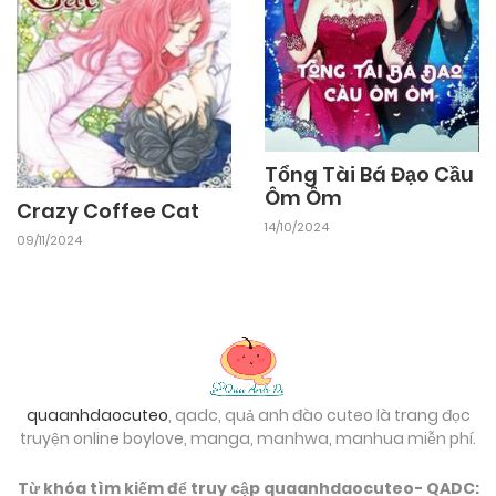
25/09/2024
Chapter 26.1
25/09/2024
Chapter 25.2
Tổng Tài Bá Đạo Cầu
Ôm Ôm
25/09/2024
Chapter 25.1
Crazy Coffee Cat
14/10/2024
09/11/2024
25/09/2024
Chapter 24.2
25/09/2024
Chapter 24.1
quaanhdaocuteo
, qadc, quả anh đào cuteo là trang đọc
25/09/2024
Chapter 23.2
truyện online boylove, manga, manhwa, manhua miễn phí.
Từ khóa tìm kiếm để truy cập quaanhdaocuteo- QADC: