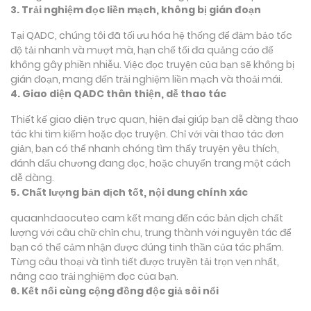
3. Trải nghiệm đọc liền mạch, không bị gián đoạn
Tại QADC, chúng tôi đã tối ưu hóa hệ thống để đảm bảo tốc
độ tải nhanh và mượt mà, hạn chế tối đa quảng cáo để
không gây phiền nhiễu. Việc đọc truyện của bạn sẽ không bị
gián đoạn, mang đến trải nghiệm liền mạch và thoải mái.
4. Giao diện QADC thân thiện, dễ thao tác
Thiết kế giao diện trực quan, hiện đại giúp bạn dễ dàng thao
tác khi tìm kiếm hoặc đọc truyện. Chỉ với vài thao tác đơn
giản, bạn có thể nhanh chóng tìm thấy truyện yêu thích,
đánh dấu chương đang đọc, hoặc chuyển trang một cách
dễ dàng.
5. Chất lượng bản dịch tốt, nội dung chính xác
quaanhdaocuteo cam kết mang đến các bản dịch chất
lượng với câu chữ chỉn chu, trung thành với nguyên tác để
bạn có thể cảm nhận được đúng tinh thần của tác phẩm.
Từng câu thoại và tình tiết được truyền tải trọn vẹn nhất,
nâng cao trải nghiệm đọc của bạn.
6. Kết nối cùng cộng đồng độc giả sôi nổi