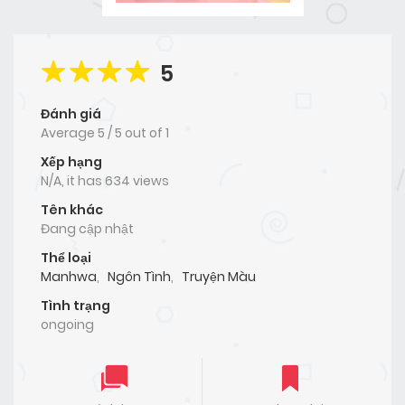
5
Đánh giá
Average
5
/
5
out of
1
Xếp hạng
N/A, it has 634 views
Tên khác
Đang cập nhật
Thể loại
Manhwa
,
Ngôn Tình
,
Truyện Màu
Tình trạng
ongoing