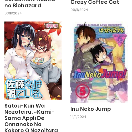
Crazy Coffee Cat
no Biohazard
09/11/2024
03/11/2024
Satou-Kun Wa
Inu Neko Jump
Nozoteiru. ~Kami-
14/11/2024
Sama Appli De
Onnanoko No
Kokoro O Nozoitara