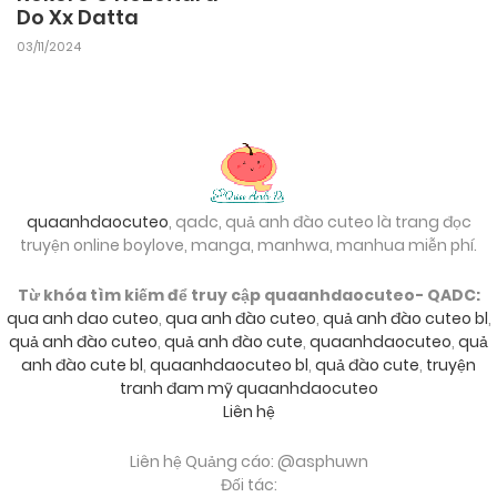
Do Xx Datta
03/11/2024
quaanhdaocuteo
, qadc, quả anh đào cuteo là trang đọc
truyện online boylove, manga, manhwa, manhua miễn phí.
Từ khóa tìm kiếm để truy cập quaanhdaocuteo- QADC:
qua anh dao cuteo
,
qua anh đào cuteo
,
quả anh đào cuteo bl
,
quả anh đào cuteo
,
quả anh đào cute
,
quaanhdaocuteo
,
quả
anh đào cute bl
,
quaanhdaocuteo bl
,
quả đào cute
,
truyện
tranh đam mỹ quaanhdaocuteo
Liên hệ
Liên hệ Quảng cáo: @asphuwn
Đối tác: