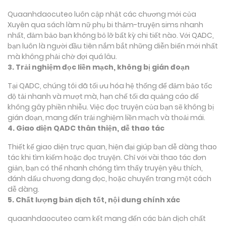
Quaanhdaocuteo luôn cập nhật các chương mới của
Xuyên qua sách làm nữ phụ bi thảm-truyện sims nhanh
nhất, đảm bảo bạn không bỏ lỡ bất kỳ chi tiết nào. Với QADC,
bạn luôn là người đầu tiên nắm bắt những diễn biến mới nhất
mà không phải chờ đợi quá lâu.
3. Trải nghiệm đọc liền mạch, không bị gián đoạn
Tại QADC, chúng tôi đã tối ưu hóa hệ thống để đảm bảo tốc
độ tải nhanh và mượt mà, hạn chế tối đa quảng cáo để
không gây phiền nhiễu. Việc đọc truyện của bạn sẽ không bị
gián đoạn, mang đến trải nghiệm liền mạch và thoải mái.
4. Giao diện QADC thân thiện, dễ thao tác
Thiết kế giao diện trực quan, hiện đại giúp bạn dễ dàng thao
tác khi tìm kiếm hoặc đọc truyện. Chỉ với vài thao tác đơn
giản, bạn có thể nhanh chóng tìm thấy truyện yêu thích,
đánh dấu chương đang đọc, hoặc chuyển trang một cách
dễ dàng.
5. Chất lượng bản dịch tốt, nội dung chính xác
quaanhdaocuteo cam kết mang đến các bản dịch chất