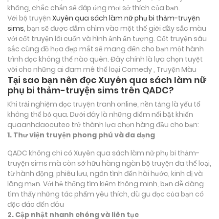
không, chắc chắn sẽ đáp ứng mọi sở thích của bạn.
Với bộ truyện
Xuyên qua sách làm nữ phụ bi thảm-truyện
sims
, bạn sẽ được đắm chìm vào một thế giới đầy sắc màu
với cốt truyện lôi cuốn và hình ảnh ấn tượng. Cốt truyện sâu
sắc cùng đồ họa đẹp mắt sẽ mang đến cho bạn một hành
trình đọc không thể nào quên. Đây chính là lựa chọn tuyệt
vời cho những ai đam mê thể loại
Comedy , Truyện Màu
Tại sao bạn nên đọc Xuyên qua sách làm nữ
phụ bi thảm-truyện sims trên QADC?
Khi trải nghiệm đọc truyện tranh online, nền tảng là yếu tố
không thể bỏ qua. Dưới đây là những điểm nổi bật khiến
quaanhdaocuteo trở thành lựa chọn hàng đầu cho bạn:
1. Thư viện truyện phong phú và đa dạng
QADC không chỉ có Xuyên qua sách làm nữ phụ bi thảm-
truyện sims mà còn sở hữu hàng ngàn bộ truyện đa thể loại,
từ hành động, phiêu lưu, ngôn tình đến hài hước, kinh dị và
lãng mạn. Với hệ thống tìm kiếm thông minh, bạn dễ dàng
tìm thấy những tác phẩm yêu thích, dù gu đọc của bạn có
độc đáo đến đâu
2. Cập nhật nhanh chóng và liên tục