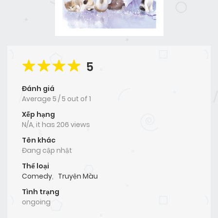
5
Đánh giá
Average
5
/
5
out of
1
Xếp hạng
N/A, it has 206 views
Tên khác
Đang cập nhật
Thể loại
Comedy
,
Truyện Màu
Tình trạng
ongoing