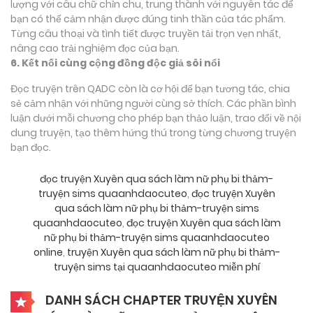
lượng với câu chữ chỉn chu, trung thành với nguyên tác để
bạn có thể cảm nhận được đúng tinh thần của tác phẩm.
Từng câu thoại và tình tiết được truyền tải trọn vẹn nhất,
nâng cao trải nghiệm đọc của bạn.
6. Kết nối cùng cộng đồng độc giả sôi nổi
Đọc truyện trên QADC còn là cơ hội để bạn tương tác, chia
sẻ cảm nhận với những người cùng sở thích. Các phần bình
luận dưới mỗi chương cho phép bạn thảo luận, trao đổi về nội
dung truyện, tạo thêm hứng thú trong từng chương truyện
bạn đọc.
đọc truyện Xuyên qua sách làm nữ phụ bi thảm-
truyện sims quaanhdaocuteo
,
đọc truyện Xuyên
qua sách làm nữ phụ bi thảm-truyện sims
quaanhdaocuteo
,
đọc truyện Xuyên qua sách làm
nữ phụ bi thảm-truyện sims quaanhdaocuteo
online
,
truyện Xuyên qua sách làm nữ phụ bi thảm-
truyện sims tại quaanhdaocuteo miễn phí
DANH SÁCH CHAPTER TRUYỆN XUYÊN