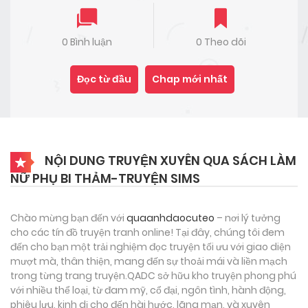
0 Bình luận
0 Theo dõi
Đọc từ đầu
Chap mới nhất
NỘI DUNG TRUYỆN XUYÊN QUA SÁCH LÀM
NỮ PHỤ BI THẢM-TRUYỆN SIMS
Chào mừng bạn đến với
quaanhdaocuteo
– nơi lý tưởng
cho các tín đồ truyện tranh online! Tại đây, chúng tôi đem
đến cho bạn một trải nghiệm đọc truyện tối ưu với giao diện
mượt mà, thân thiện, mang đến sự thoải mái và liền mạch
trong từng trang truyện.QADC sở hữu kho truyện phong phú
với nhiều thể loại, từ đam mỹ, cổ đại, ngôn tình, hành động,
phiêu lưu, kinh dị cho đến hài hước, lãng mạn, và xuyên