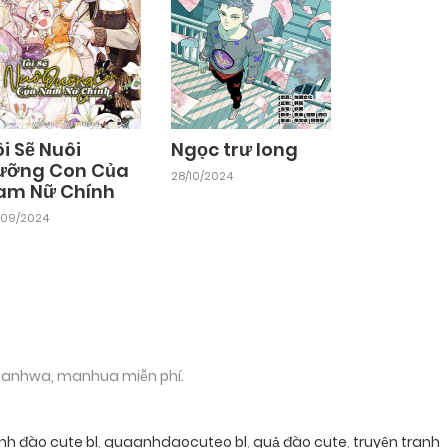
i Sẽ Nuôi
Ngọc trư long
ưỡng Con Của
28/10/2024
am Nữ Chính
/09/2024
 manhwa, manhua miễn phí.
nh đào cute bl
,
quaanhdaocuteo bl
,
quả đào cute
,
truyện tranh