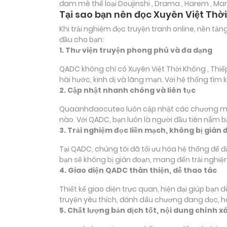
đam mê thể loại
Doujinshi , Drama , Harem , M
Tại sao bạn nên đọc Xuyên Việt Thờ
Khi trải nghiệm đọc truyện tranh online, nền t
đầu cho bạn:
1. Thư viện truyện phong phú và đa dạng
QADC không chỉ có Xuyên Việt Thời Không , Thiế
hài hước, kinh dị và lãng mạn. Với hệ thống tì
2. Cập nhật nhanh chóng và liên tục
Quaanhdaocuteo luôn cập nhật các chương mới c
nào. Với QADC, bạn luôn là người đầu tiên nắm 
3. Trải nghiệm đọc liền mạch, không bị gián 
Tại QADC, chúng tôi đã tối ưu hóa hệ thống để 
bạn sẽ không bị gián đoạn, mang đến trải nghiệ
4. Giao diện QADC thân thiện, dễ thao tác
Thiết kế giao diện trực quan, hiện đại giúp bạn
truyện yêu thích, đánh dấu chương đang đọc, 
5. Chất lượng bản dịch tốt, nội dung chính x