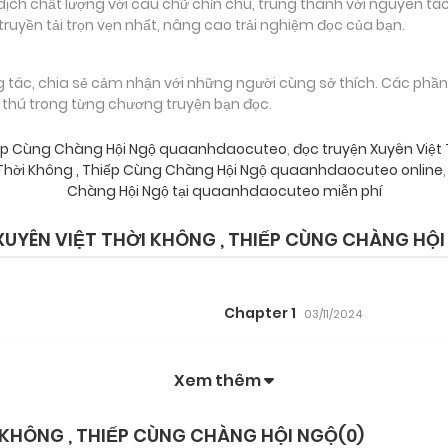
 chất lượng với câu chữ chỉn chu, trung thành với nguyên tác
truyền tải trọn vẹn nhất, nâng cao trải nghiệm đọc của bạn.
g tác, chia sẻ cảm nhận với những người cùng sở thích. Các phầ
g thú trong từng chương truyện bạn đọc.
Thiếp Cùng Chàng Hội Ngộ quaanhdaocuteo
,
đọc truyện Xuyên Việt
 Thời Không , Thiếp Cùng Chàng Hội Ngộ quaanhdaocuteo online
,
Chàng Hội Ngộ tại quaanhdaocuteo miễn phí
UYÊN VIỆT THỜI KHÔNG , THIẾP CÙNG CHÀNG HỘI
Chapter 1
03/11/2024
Xem thêm
 KHÔNG , THIẾP CÙNG CHÀNG HỘI NGỘ(
0
)