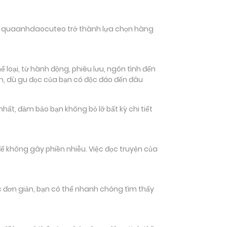
hiến quaanhdaocuteo trở thành lựa chọn hàng
oại, từ hành động, phiêu lưu, ngôn tình đến
ch, dù gu đọc của bạn có độc đáo đến đâu
t, đảm bảo bạn không bỏ lỡ bất kỳ chi tiết
ể không gây phiền nhiễu. Việc đọc truyện của
tác đơn giản, bạn có thể nhanh chóng tìm thấy