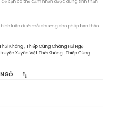
 để bạn có thể cảm nhận được đúng tinh thần
n bình luận dưới mỗi chương cho phép bạn thảo
 Thời Không , Thiếp Cùng Chàng Hội Ngộ
truyện Xuyên Việt Thời Không , Thiếp Cùng
 NGỘ