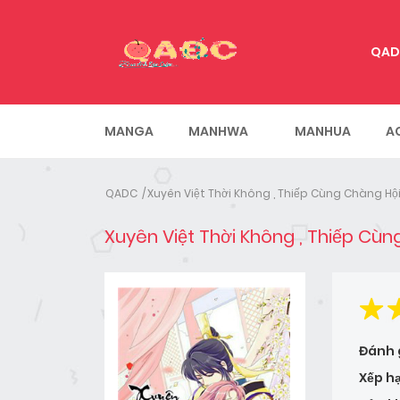
QAD
MANGA
MANHWA
MANHUA
A
QADC
Xuyên Việt Thời Không , Thiếp Cùng Chàng Hộ
Xuyên Việt Thời Không , Thiếp Cùn
Đánh 
Xếp h