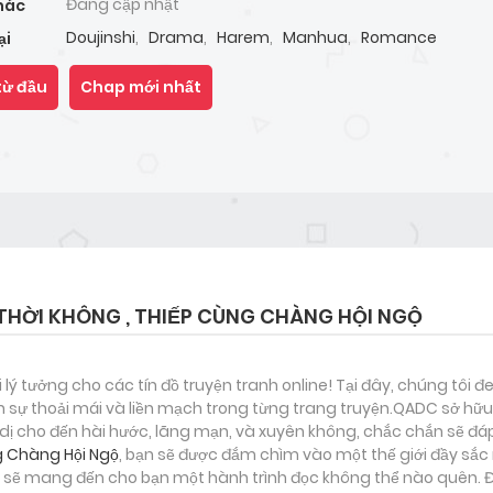
Đang cập nhật
hác
Doujinshi
,
Drama
,
Harem
,
Manhua
,
Romance
ại
từ đầu
Chap mới nhất
THỜI KHÔNG , THIẾP CÙNG CHÀNG HỘI NGỘ
i lý tưởng cho các tín đồ truyện tranh online! Tại đây, chúng tôi 
 sự thoải mái và liền mạch trong từng trang truyện.QADC sở hữu 
nh dị cho đến hài hước, lãng mạn, và xuyên không, chắc chắn sẽ đá
g Chàng Hội Ngộ
, bạn sẽ được đắm chìm vào một thế giới đầy sắc 
 sẽ mang đến cho bạn một hành trình đọc không thể nào quên. Đâ