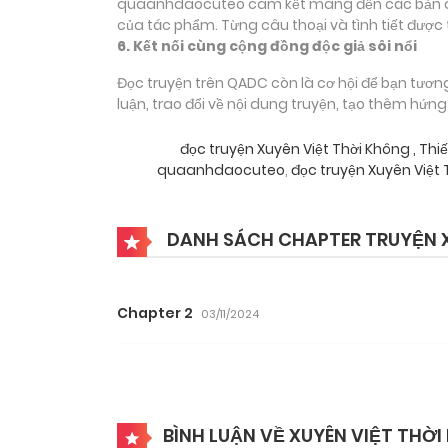
quaanhdaocuteo cam kết mang đến các bản dịch
của tác phẩm. Từng câu thoại và tình tiết được 
6. Kết nối cùng cộng đồng độc giả sôi nổi
Đọc truyện trên QADC còn là cơ hội để bạn tươn
luận, trao đổi về nội dung truyện, tạo thêm hứn
đọc truyện Xuyên Việt Thời Không , 
quaanhdaocuteo
,
đọc truyện Xuyên Việt
DANH SÁCH CHAPTER TRUYỆN X
Chapter 2
03/11/2024
BÌNH LUẬN VỀ XUYÊN VIỆT THỜI