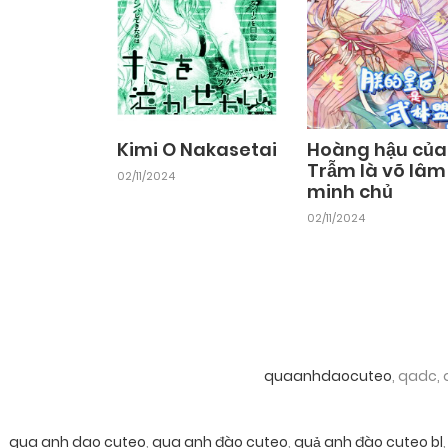
Kimi O Nakasetai
Hoàng hậu của
Trẫm là võ lâm
02/11/2024
minh chủ
02/11/2024
quaanhdaocuteo
, qadc,
qua anh dao cuteo
,
qua anh đào cuteo
,
quả anh đào cuteo bl