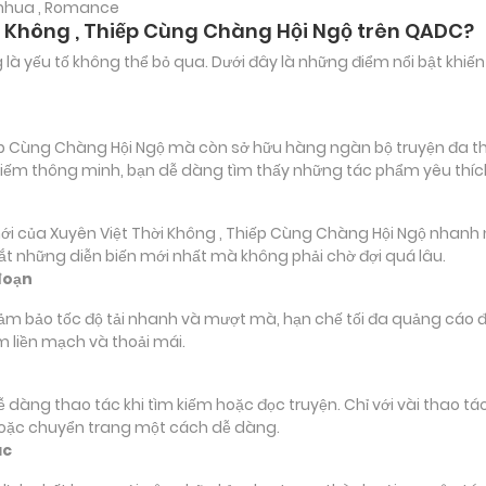
anhua , Romance
i Không , Thiếp Cùng Chàng Hội Ngộ trên QADC?
ảng là yếu tố không thể bỏ qua. Dưới đây là những điểm nổi bật k
p Cùng Chàng Hội Ngộ mà còn sở hữu hàng ngàn bộ truyện đa thể l
m kiếm thông minh, bạn dễ dàng tìm thấy những tác phẩm yêu thí
ủa Xuyên Việt Thời Không , Thiếp Cùng Chàng Hội Ngộ nhanh nhấ
bắt những diễn biến mới nhất mà không phải chờ đợi quá lâu.
đoạn
đảm bảo tốc độ tải nhanh và mượt mà, hạn chế tối đa quảng cáo đ
m liền mạch và thoải mái.
 dễ dàng thao tác khi tìm kiếm hoặc đọc truyện. Chỉ với vài thao 
hoặc chuyển trang một cách dễ dàng.
ác