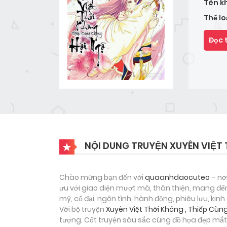
Tên k
Thể lo
Đọc 
NỘI DUNG TRUYỆN XUYÊN VIỆT 
Chào mừng bạn đến với
quaanhdaocuteo
– nơ
ưu với giao diện mượt mà, thân thiện, mang đến
mỹ, cổ đại, ngôn tình, hành động, phiêu lưu, ki
Với bộ truyện
Xuyên Việt Thời Không , Thiếp Cùn
tượng. Cốt truyện sâu sắc cùng đồ họa đẹp mắt