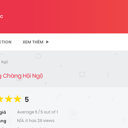
C
CTION
XEM THÊM
i Ngộ
g Chàng Hội Ngộ
5
Average
5
/
5
out of
1
giá
N/A, it has 29 views
ạng