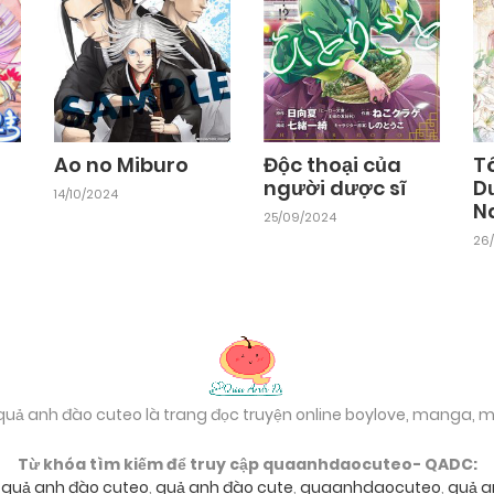
Ao no Miburo
Độc thoại của
Tô
người dược sĩ
D
14/10/2024
N
25/09/2024
26
 quả anh đào cuteo là trang đọc truyện online boylove, manga,
Từ khóa tìm kiếm để truy cập quaanhdaocuteo- QADC:
,
quả anh đào cuteo
,
quả anh đào cute
,
quaanhdaocuteo
,
quả a