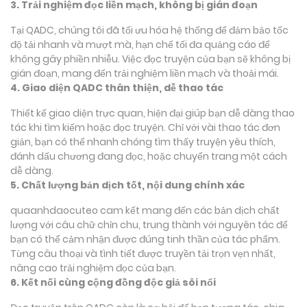
3. Trải nghiệm đọc liền mạch, không bị gián đoạn
Tại QADC, chúng tôi đã tối ưu hóa hệ thống để đảm bảo tốc
độ tải nhanh và mượt mà, hạn chế tối đa quảng cáo để
không gây phiền nhiễu. Việc đọc truyện của bạn sẽ không bị
gián đoạn, mang đến trải nghiệm liền mạch và thoải mái.
4. Giao diện QADC thân thiện, dễ thao tác
Thiết kế giao diện trực quan, hiện đại giúp bạn dễ dàng thao
tác khi tìm kiếm hoặc đọc truyện. Chỉ với vài thao tác đơn
giản, bạn có thể nhanh chóng tìm thấy truyện yêu thích,
đánh dấu chương đang đọc, hoặc chuyển trang một cách
dễ dàng.
5. Chất lượng bản dịch tốt, nội dung chính xác
quaanhdaocuteo cam kết mang đến các bản dịch chất
lượng với câu chữ chỉn chu, trung thành với nguyên tác để
bạn có thể cảm nhận được đúng tinh thần của tác phẩm.
Từng câu thoại và tình tiết được truyền tải trọn vẹn nhất,
nâng cao trải nghiệm đọc của bạn.
6. Kết nối cùng cộng đồng độc giả sôi nổi