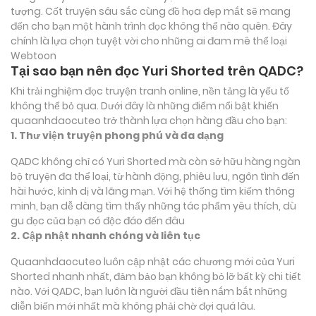
tượng. Cốt truyện sâu sắc cùng đồ họa đẹp mắt sẽ mang
đến cho bạn một hành trình đọc không thể nào quên. Đây
chính là lựa chọn tuyệt vời cho những ai đam mê thể loại
Webtoon
Tại sao bạn nên đọc Yuri Shorted trên QADC?
Khi trải nghiệm đọc truyện tranh online, nền tảng là yếu tố
không thể bỏ qua. Dưới đây là những điểm nổi bật khiến
quaanhdaocuteo trở thành lựa chọn hàng đầu cho bạn:
1. Thư viện truyện phong phú và đa dạng
QADC không chỉ có Yuri Shorted mà còn sở hữu hàng ngàn
bộ truyện đa thể loại, từ hành động, phiêu lưu, ngôn tình đến
hài hước, kinh dị và lãng mạn. Với hệ thống tìm kiếm thông
minh, bạn dễ dàng tìm thấy những tác phẩm yêu thích, dù
gu đọc của bạn có độc đáo đến đâu
2. Cập nhật nhanh chóng và liên tục
Quaanhdaocuteo luôn cập nhật các chương mới của Yuri
Shorted nhanh nhất, đảm bảo bạn không bỏ lỡ bất kỳ chi tiết
nào. Với QADC, bạn luôn là người đầu tiên nắm bắt những
diễn biến mới nhất mà không phải chờ đợi quá lâu.