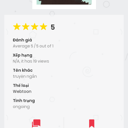
5
Đánh giá
Average
5
/
5
out of
1
Xếp hạng
N/A, it has 19 views
Tên khác
truyện ngắn
Thể loại
Webtoon
Tình trạng
ongoing