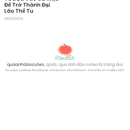
Để Trở Thành Đại
Lão Thể Tu
29/10/2024
quaanhdaocuteo
, qadc, quả anh đào cuteo là trang đọc
truyện online boylove, manga, manhwa, manhua miễn phí.
Từ khóa tìm kiếm để truy cập quaanhdaocuteo- QADC:
qua anh dao cuteo
,
qua anh đào cuteo
,
quả anh đào cuteo bl
,
quả anh đào cuteo
,
quả anh đào cute
,
quaanhdaocuteo
,
quả
anh đào cute bl
,
quaanhdaocuteo bl
,
quả đào cute
,
truyện
tranh đam mỹ quaanhdaocuteo
Liên hệ
Liên hệ Quảng cáo: @asphuwn