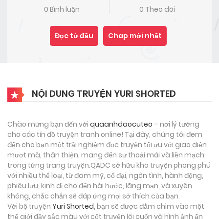
0 Bình luận
0 Theo dõi
Đọc từ đầu
Chap mới nhất
NỘI DUNG TRUYỆN YURI SHORTED
Chào mừng bạn đến với
quaanhdaocuteo
– nơi lý tưởng
cho các tín đồ truyện tranh online! Tại đây, chúng tôi đem
đến cho bạn một trải nghiệm đọc truyện tối ưu với giao diện
mượt mà, thân thiện, mang đến sự thoải mái và liền mạch
trong từng trang truyện.QADC sở hữu kho truyện phong phú
với nhiều thể loại, từ đam mỹ, cổ đại, ngôn tình, hành động,
phiêu lưu, kinh dị cho đến hài hước, lãng mạn, và xuyên
không, chắc chắn sẽ đáp ứng mọi sở thích của bạn.
Với bộ truyện
Yuri Shorted
, bạn sẽ được đắm chìm vào một
thế giới đầy sắc màu với cốt truyện lôi cuốn và hình ảnh ấn