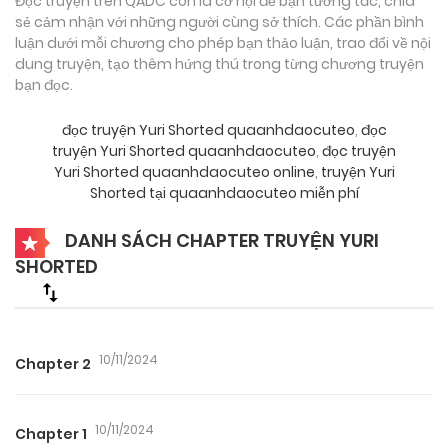
Đọc truyện trên QADC còn là cơ hội để bạn tương tác, chia
sẻ cảm nhận với những người cùng sở thích. Các phần bình
luận dưới mỗi chương cho phép bạn thảo luận, trao đổi về nội
dung truyện, tạo thêm hứng thú trong từng chương truyện
bạn đọc.
đọc truyện Yuri Shorted quaanhdaocuteo
,
đọc
truyện Yuri Shorted quaanhdaocuteo
,
đọc truyện
Yuri Shorted quaanhdaocuteo online
,
truyện Yuri
Shorted tại quaanhdaocuteo miễn phí
DANH SÁCH CHAPTER TRUYỆN YURI
SHORTED
10/11/2024
Chapter 2
10/11/2024
Chapter 1