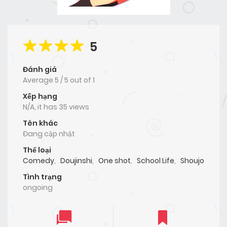
5
Đánh giá
Average
5
/
5
out of
1
Xếp hạng
N/A, it has 35 views
Tên khác
Đang cập nhật
Thể loại
Comedy
,
Doujinshi
,
One shot
,
School Life
,
Shoujo
Tình trạng
ongoing