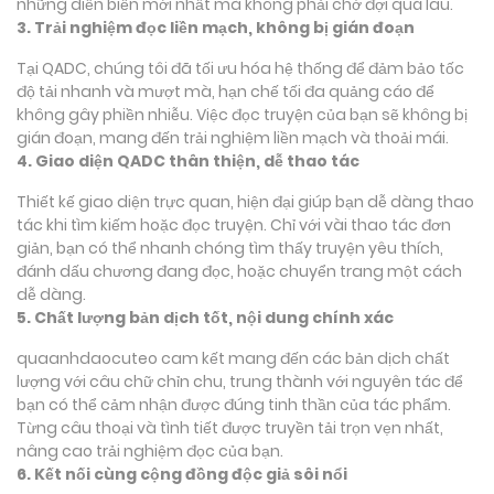
những diễn biến mới nhất mà không phải chờ đợi quá lâu.
3. Trải nghiệm đọc liền mạch, không bị gián đoạn
Tại QADC, chúng tôi đã tối ưu hóa hệ thống để đảm bảo tốc
độ tải nhanh và mượt mà, hạn chế tối đa quảng cáo để
không gây phiền nhiễu. Việc đọc truyện của bạn sẽ không bị
gián đoạn, mang đến trải nghiệm liền mạch và thoải mái.
4. Giao diện QADC thân thiện, dễ thao tác
Thiết kế giao diện trực quan, hiện đại giúp bạn dễ dàng thao
tác khi tìm kiếm hoặc đọc truyện. Chỉ với vài thao tác đơn
giản, bạn có thể nhanh chóng tìm thấy truyện yêu thích,
đánh dấu chương đang đọc, hoặc chuyển trang một cách
dễ dàng.
5. Chất lượng bản dịch tốt, nội dung chính xác
quaanhdaocuteo cam kết mang đến các bản dịch chất
lượng với câu chữ chỉn chu, trung thành với nguyên tác để
bạn có thể cảm nhận được đúng tinh thần của tác phẩm.
Từng câu thoại và tình tiết được truyền tải trọn vẹn nhất,
nâng cao trải nghiệm đọc của bạn.
6. Kết nối cùng cộng đồng độc giả sôi nổi