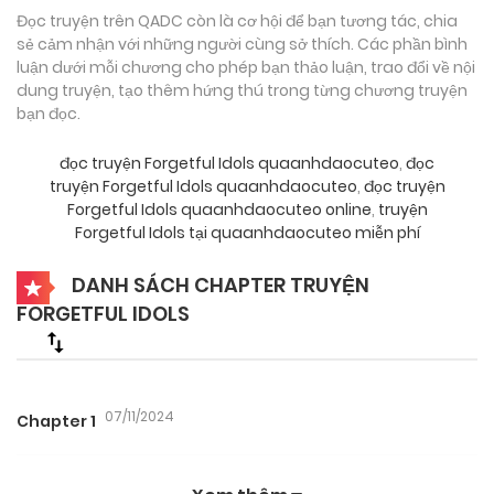
Đọc truyện trên QADC còn là cơ hội để bạn tương tác, chia
sẻ cảm nhận với những người cùng sở thích. Các phần bình
luận dưới mỗi chương cho phép bạn thảo luận, trao đổi về nội
dung truyện, tạo thêm hứng thú trong từng chương truyện
bạn đọc.
đọc truyện Forgetful Idols quaanhdaocuteo
,
đọc
truyện Forgetful Idols quaanhdaocuteo
,
đọc truyện
Forgetful Idols quaanhdaocuteo online
,
truyện
Forgetful Idols tại quaanhdaocuteo miễn phí
DANH SÁCH CHAPTER TRUYỆN
FORGETFUL IDOLS
07/11/2024
Chapter 1