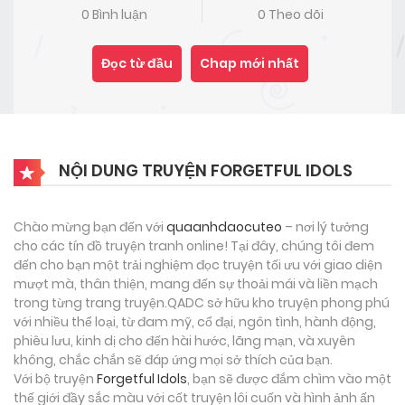
0 Bình luận
0 Theo dõi
Đọc từ đầu
Chap mới nhất
NỘI DUNG TRUYỆN FORGETFUL IDOLS
Chào mừng bạn đến với
quaanhdaocuteo
– nơi lý tưởng
cho các tín đồ truyện tranh online! Tại đây, chúng tôi đem
đến cho bạn một trải nghiệm đọc truyện tối ưu với giao diện
mượt mà, thân thiện, mang đến sự thoải mái và liền mạch
trong từng trang truyện.QADC sở hữu kho truyện phong phú
với nhiều thể loại, từ đam mỹ, cổ đại, ngôn tình, hành động,
phiêu lưu, kinh dị cho đến hài hước, lãng mạn, và xuyên
không, chắc chắn sẽ đáp ứng mọi sở thích của bạn.
Với bộ truyện
Forgetful Idols
, bạn sẽ được đắm chìm vào một
thế giới đầy sắc màu với cốt truyện lôi cuốn và hình ảnh ấn