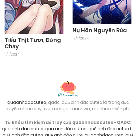
Nụ Hôn Nguyền Rủa
12/11/2024
Tiểu Thịt Tươi, Đừng
Chạy
11/11/2024
quaanhdaocuteo
, qadc, quả anh đào cuteo là trang đọc
truyện online boylove, manga, manhwa, manhua miễn phí.
Từ khóa tìm kiếm để truy cập quaanhdaocuteo- QADC:
qua anh dao cuteo
,
qua anh đào cuteo
,
quả anh đào cuteo bl
,
quả anh đào cuteo
,
quả anh đào cute
,
quaanhdaocuteo
,
quả