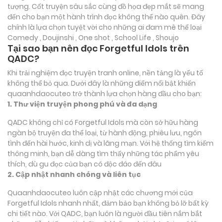
tượng. Cốt truyện sâu sắc cùng đồ họa đẹp mắt sẽ mang
đến cho bạn một hành trình đọc không thể nào quên. Đây
chính là lựa chọn tuyệt vời cho những ai đam mê thể loại
Comedy , Doujinshi , One shot , School Life , Shoujo
Tại sao bạn nên đọc Forgetful Idols trên
QADC?
Khi trải nghiệm đọc truyện tranh online, nền tảng là yếu tố
không thể bỏ qua. Dưới đây là những điểm nổi bật khiến
quaanhdaocuteo trở thành lựa chọn hàng đầu cho bạn:
1. Thư viện truyện phong phú và đa dạng
QADC không chỉ có Forgetful Idols mà còn sở hữu hàng
ngàn bộ truyện đa thể loại, từ hành động, phiêu lưu, ngôn
tình đến hài hước, kinh dị và lãng mạn. Với hệ thống tìm kiếm
thông minh, bạn dễ dàng tìm thấy những tác phẩm yêu
thích, dù gu đọc của bạn có độc đáo đến đâu
2. Cập nhật nhanh chóng và liên tục
Quaanhdaocuteo luôn cập nhật các chương mới của
Forgetful Idols nhanh nhất, đảm bảo bạn không bỏ lỡ bất kỳ
chi tiết nào. Với QADC, bạn luôn là người đầu tiên nắm bắt