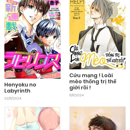
Cứu mạng ! Loài
mèo thống trị thế
Henyoku no
giới rồi !
Labyrinth
11/11/2024
02/11/2024