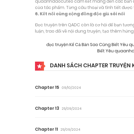
quaanhdaocuteo cam kết mang đến các bản dịch
của tác phẩm. Từng câu thoại và tình tiết được 
6. Kết nối cùng cộng đồng độc giả sôi nổi
Đọc truyện trên QADC còn là cơ hội để bạn tươn
luận, trao đổi về nội dung truyện, tạo thêm hứn
đọc truyện Kể Cả Bản Sao Cũng Biết Yêu
Biết Yêu quaanh
DANH SÁCH CHAPTER TRUYỆN K
Chapter 15
09/10/2024
Chapter 13
25/09/2024
Chapter 11
25/09/2024