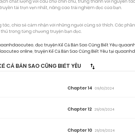
 chất lượng với câu chữ chỉn chu, trung thành với nguyên tác
truyền tải trọn vẹn nhất, nâng cao trải nghiệm đọc của bạn.
g tác, chia sẻ cảm nhận với những người cùng sở thích. Các phầ
g thú trong từng chương truyện bạn đọc.
 quaanhdaocuteo
,
đọc truyện Kể Cả Bản Sao Cũng Biết Yêu quaa
daocuteo online
,
truyện Kể Cả Bản Sao Cũng Biết Yêu tại quaanh
Ể CẢ BẢN SAO CŨNG BIẾT YÊU
Chapter 14
09/10/2024
Chapter 12
25/09/2024
Chapter 10
25/09/2024