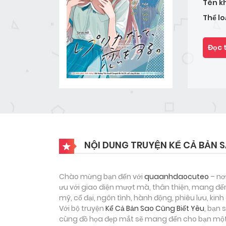
Tên k
Thể lo
Đọc 
NỘI DUNG TRUYỆN KỂ CẢ BẢN S
Chào mừng bạn đến với
quaanhdaocuteo
– nơ
ưu với giao diện mượt mà, thân thiện, mang đến
mỹ, cổ đại, ngôn tình, hành động, phiêu lưu, ki
Với bộ truyện
Kể Cả Bản Sao Cũng Biết Yêu
, bạn 
cùng đồ họa đẹp mắt sẽ mang đến cho bạn một h