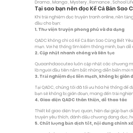
Drama , Manga , Mystery , Romance , School Life ,
Tại sao bạn nên đọc Kể Cả Bản Sao 
Khi trải nghiệm đọc truyện tranh online, nền t
đầu cho bạn:
1. Thư viện truyện phong phú và đa dạng
QADC không chỉ có Kể Cả Bản Sao Cũng Biết Yêu m
mạn. Với hệ thống tìm kiếm thông minh, bạn dễ
2. Cập nhật nhanh chóng và liên tục
Quaanhdaocuteo luôn cập nhật các chương mới c
là người đầu tiên nắm bắt những diễn biến mới 
3. Trải nghiệm đọc liền mạch, không bị gián 
Tại QADC, chúng tôi đã tối ưu hóa hệ thống để 
bạn sẽ không bị gián đoạn, mang đến trải nghiệ
4. Giao diện QADC thân thiện, dễ thao tác
Thiết kế giao diện trực quan, hiện đại giúp bạn
truyện yêu thích, đánh dấu chương đang đọc, 
5. Chất lượng bản dịch tốt, nội dung chính x