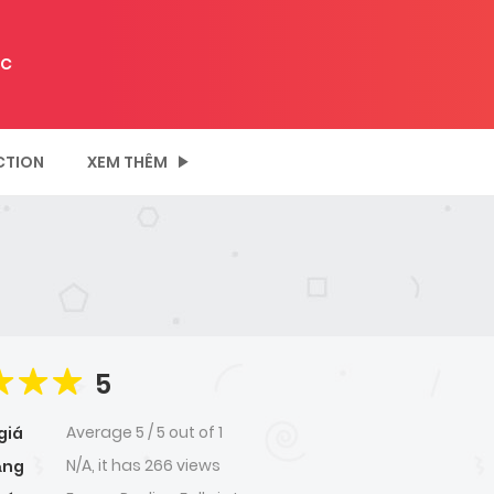
C
CTION
XEM THÊM
5
Average
5
/
5
out of
1
giá
N/A, it has 266 views
ạng