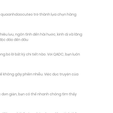
hiến quaanhdaocuteo trở thành lựa chọn hàng
êu lưu, ngôn tình đến hài hước, kinh dị và lãng
 độc đáo đến đâu
ỏ lỡ bất kỳ chi tiết nào. Với QADC, bạn luôn
ể không gây phiền nhiễu. Việc đọc truyện của
tác đơn giản, bạn có thể nhanh chóng tìm thấy