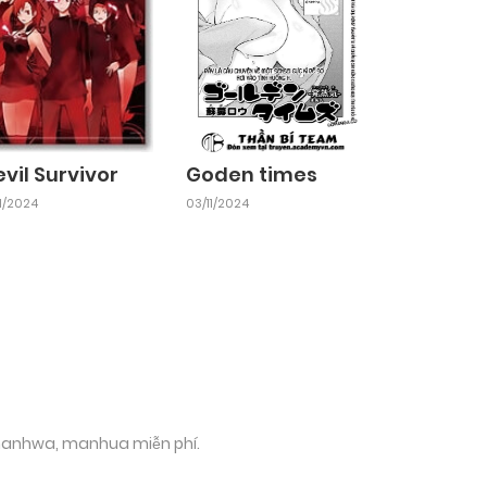
vil Survivor
Goden times
11/2024
03/11/2024
 manhwa, manhua miễn phí.