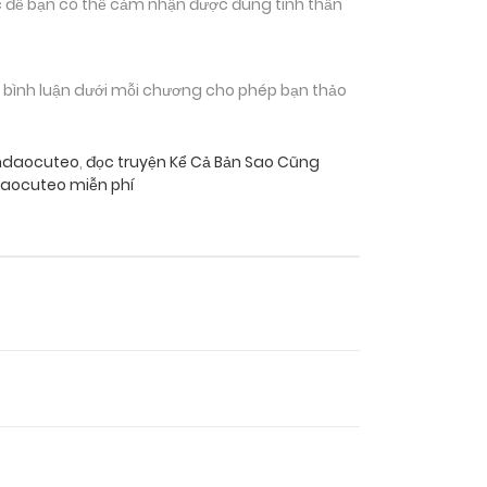
 để bạn có thể cảm nhận được đúng tinh thần
n bình luận dưới mỗi chương cho phép bạn thảo
nhdaocuteo
,
đọc truyện Kể Cả Bản Sao Cũng
daocuteo miễn phí