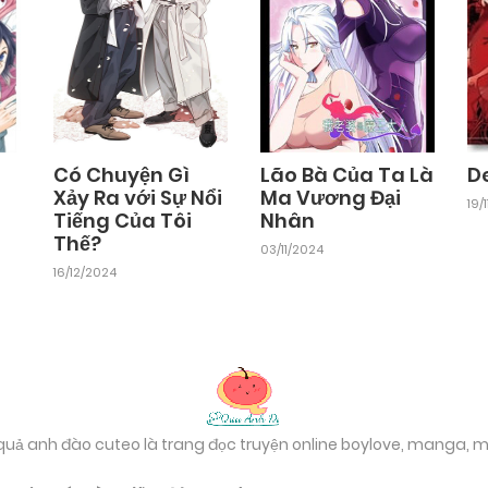
Có Chuyện Gì
Lão Bà Của Ta Là
De
Xảy Ra với Sự Nổi
Ma Vương Đại
19/
Tiếng Của Tôi
Nhân
Thế?
03/11/2024
16/12/2024
 quả anh đào cuteo là trang đọc truyện online boylove, manga,