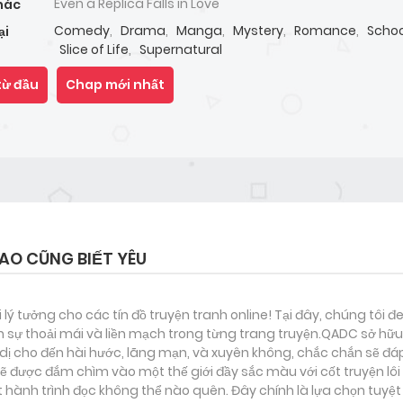
Even a Replica Falls in Love
hác
Comedy
,
Drama
,
Manga
,
Mystery
,
Romance
,
Schoo
ại
Slice of Life
,
Supernatural
từ đầu
Chap mới nhất
AO CŨNG BIẾT YÊU
i lý tưởng cho các tín đồ truyện tranh online! Tại đây, chúng tôi 
 sự thoải mái và liền mạch trong từng trang truyện.QADC sở hữu 
nh dị cho đến hài hước, lãng mạn, và xuyên không, chắc chắn sẽ đá
sẽ được đắm chìm vào một thế giới đầy sắc màu với cốt truyện lôi
ành trình đọc không thể nào quên. Đây chính là lựa chọn tuyệt