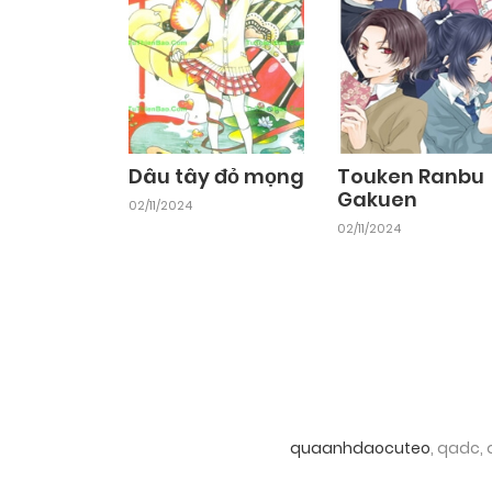
Dâu tây đỏ mọng
Touken Ranbu
Gakuen
02/11/2024
02/11/2024
quaanhdaocuteo
, qadc,