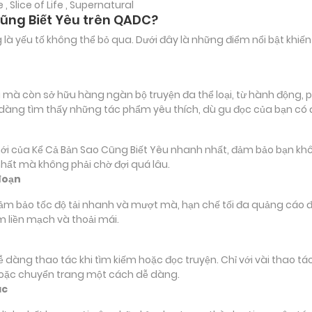
 Slice of Life , Supernatural
Cũng Biết Yêu trên QADC?
ảng là yếu tố không thể bỏ qua. Dưới đây là những điểm nổi bật k
à còn sở hữu hàng ngàn bộ truyện đa thể loại, từ hành động, phi
 dàng tìm thấy những tác phẩm yêu thích, dù gu đọc của bạn có
ủa Kể Cả Bản Sao Cũng Biết Yêu nhanh nhất, đảm bảo bạn không b
nhất mà không phải chờ đợi quá lâu.
đoạn
đảm bảo tốc độ tải nhanh và mượt mà, hạn chế tối đa quảng cáo đ
m liền mạch và thoải mái.
 dễ dàng thao tác khi tìm kiếm hoặc đọc truyện. Chỉ với vài thao 
hoặc chuyển trang một cách dễ dàng.
ác