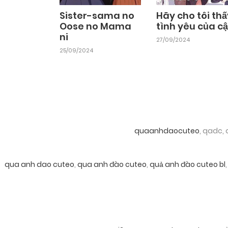
Sister-sama no
Hãy cho tôi thấ
Oose no Mama
tình yêu của cậ
ni
27/09/2024
25/09/2024
quaanhdaocuteo
, qadc,
qua anh dao cuteo
,
qua anh đào cuteo
,
quả anh đào cuteo bl