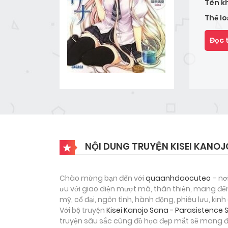
Tên k
Thể lo
Đọc 
NỘI DUNG TRUYỆN KISEI KANOJ
Chào mừng bạn đến với
quaanhdaocuteo
– nơ
ưu với giao diện mượt mà, thân thiện, mang đến
mỹ, cổ đại, ngôn tình, hành động, phiêu lưu, ki
Với bộ truyện
Kisei Kanojo Sana - Parasistence
truyện sâu sắc cùng đồ họa đẹp mắt sẽ mang đế