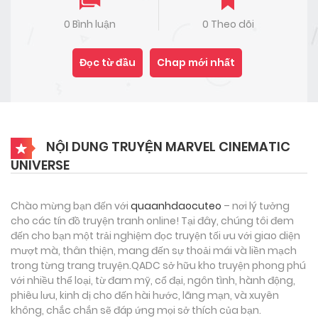
0 Bình luận
0 Theo dõi
Đọc từ đầu
Chap mới nhất
NỘI DUNG TRUYỆN MARVEL CINEMATIC
UNIVERSE
Chào mừng bạn đến với
quaanhdaocuteo
– nơi lý tưởng
cho các tín đồ truyện tranh online! Tại đây, chúng tôi đem
đến cho bạn một trải nghiệm đọc truyện tối ưu với giao diện
mượt mà, thân thiện, mang đến sự thoải mái và liền mạch
trong từng trang truyện.QADC sở hữu kho truyện phong phú
với nhiều thể loại, từ đam mỹ, cổ đại, ngôn tình, hành động,
phiêu lưu, kinh dị cho đến hài hước, lãng mạn, và xuyên
không, chắc chắn sẽ đáp ứng mọi sở thích của bạn.