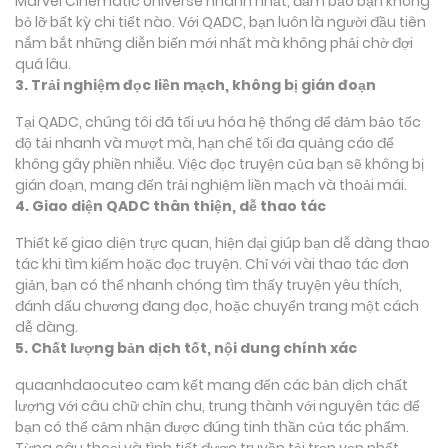
Marvel Cinematic Universe nhanh nhất, đảm bảo bạn không
bỏ lỡ bất kỳ chi tiết nào. Với QADC, bạn luôn là người đầu tiên
nắm bắt những diễn biến mới nhất mà không phải chờ đợi
quá lâu.
3. Trải nghiệm đọc liền mạch, không bị gián đoạn
Tại QADC, chúng tôi đã tối ưu hóa hệ thống để đảm bảo tốc
độ tải nhanh và mượt mà, hạn chế tối đa quảng cáo để
không gây phiền nhiễu. Việc đọc truyện của bạn sẽ không bị
gián đoạn, mang đến trải nghiệm liền mạch và thoải mái.
4. Giao diện QADC thân thiện, dễ thao tác
Thiết kế giao diện trực quan, hiện đại giúp bạn dễ dàng thao
tác khi tìm kiếm hoặc đọc truyện. Chỉ với vài thao tác đơn
giản, bạn có thể nhanh chóng tìm thấy truyện yêu thích,
đánh dấu chương đang đọc, hoặc chuyển trang một cách
dễ dàng.
5. Chất lượng bản dịch tốt, nội dung chính xác
quaanhdaocuteo cam kết mang đến các bản dịch chất
lượng với câu chữ chỉn chu, trung thành với nguyên tác để
bạn có thể cảm nhận được đúng tinh thần của tác phẩm.
Từng câu thoại và tình tiết được truyền tải trọn vẹn nhất,