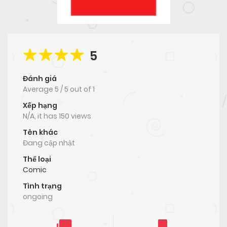
5
Đánh giá
Average
5
/
5
out of
1
Xếp hạng
N/A, it has 150 views
Tên khác
Đang cập nhật
Thể loại
Comic
Tình trạng
ongoing