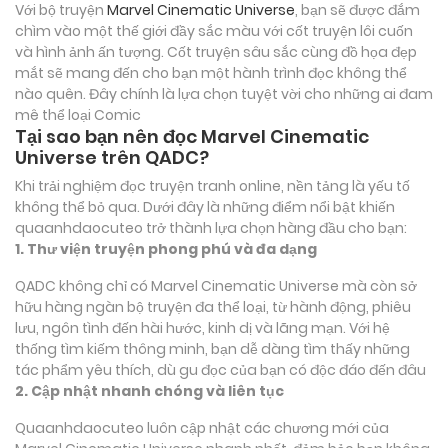
Với bộ truyện
Marvel Cinematic Universe
, bạn sẽ được đắm
chìm vào một thế giới đầy sắc màu với cốt truyện lôi cuốn
và hình ảnh ấn tượng. Cốt truyện sâu sắc cùng đồ họa đẹp
mắt sẽ mang đến cho bạn một hành trình đọc không thể
nào quên. Đây chính là lựa chọn tuyệt vời cho những ai đam
mê thể loại
Comic
Tại sao bạn nên đọc Marvel Cinematic
Universe trên QADC?
Khi trải nghiệm đọc truyện tranh online, nền tảng là yếu tố
không thể bỏ qua. Dưới đây là những điểm nổi bật khiến
quaanhdaocuteo trở thành lựa chọn hàng đầu cho bạn:
1. Thư viện truyện phong phú và đa dạng
QADC không chỉ có Marvel Cinematic Universe mà còn sở
hữu hàng ngàn bộ truyện đa thể loại, từ hành động, phiêu
lưu, ngôn tình đến hài hước, kinh dị và lãng mạn. Với hệ
thống tìm kiếm thông minh, bạn dễ dàng tìm thấy những
tác phẩm yêu thích, dù gu đọc của bạn có độc đáo đến đâu
2. Cập nhật nhanh chóng và liên tục
Quaanhdaocuteo luôn cập nhật các chương mới của