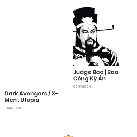
Judge Bao | Bao
Công Kỳ Án
02/11/2024
Dark Avengers / X-
Men : Utopia
19/11/2024