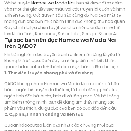
Với bộ truyện
Namae wa Mada Nai
, bạn sẽ được đắm chìm
vào một thế giới đầy sắc màu với cốt truyện lôi cuốn và hình
ảnh ấn tượng. Cốt truyện sâu sắc cùng đồ họa đẹp mắt sẽ
mang đến cho bạn một hành trình đọc không thể nào quên.
Đây chính là lựa chọn tuyệt vời cho những ai đam mê thể
loại
Ngôn Tình , Romance , School Life , Shoujo , Shoujo Ai
Tại sao bạn nên đọc Namae wa Mada Nai
trên QADC?
Khi trải nghiệm đọc truyện tranh online, nền tảng là yếu tố
không thể bỏ qua. Dưới đây là những điểm nổi bật khiến
quaanhdaocuteo trở thành lựa chọn hàng đầu cho bạn:
1. Thư viện truyện phong phú và đa dạng
QADC không chỉ có Namae wa Mada Nai mà còn sở hữu
hàng ngàn bộ truyện đa thể loại, từ hành động, phiêu lưu,
ngôn tình đến hài hước, kinh dị và lãng mạn. Với hệ thống
tìm kiếm thông minh, bạn dễ dàng tìm thấy những tác
phẩm yêu thích, dù gu đọc của bạn có độc đáo đến đâu
2. Cập nhật nhanh chóng và liên tục
Quaanhdaocuteo luôn cập nhật các chương mới của