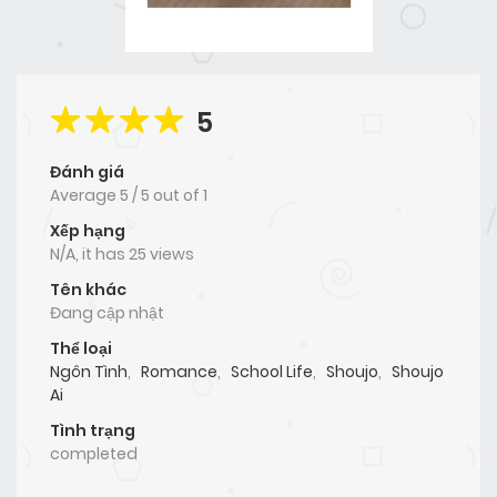
5
Đánh giá
Average
5
/
5
out of
1
Xếp hạng
N/A, it has 25 views
Tên khác
Đang cập nhật
Thể loại
Ngôn Tình
,
Romance
,
School Life
,
Shoujo
,
Shoujo
Ai
Tình trạng
completed