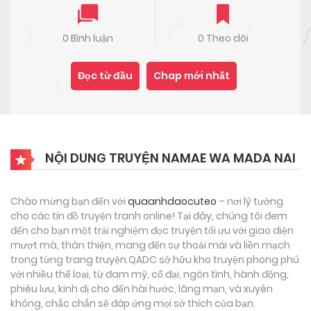
0 Bình luận
0 Theo dõi
Đọc từ đầu
Chap mới nhất
NỘI DUNG TRUYỆN NAMAE WA MADA NAI
Chào mừng bạn đến với
quaanhdaocuteo
– nơi lý tưởng
cho các tín đồ truyện tranh online! Tại đây, chúng tôi đem
đến cho bạn một trải nghiệm đọc truyện tối ưu với giao diện
mượt mà, thân thiện, mang đến sự thoải mái và liền mạch
trong từng trang truyện.QADC sở hữu kho truyện phong phú
với nhiều thể loại, từ đam mỹ, cổ đại, ngôn tình, hành động,
phiêu lưu, kinh dị cho đến hài hước, lãng mạn, và xuyên
không, chắc chắn sẽ đáp ứng mọi sở thích của bạn.