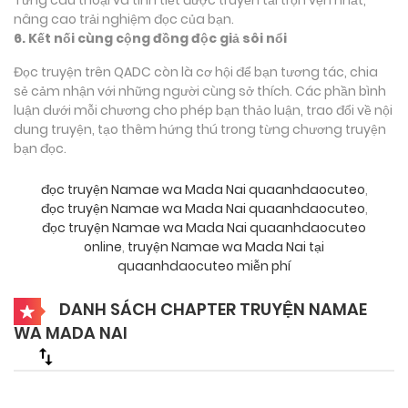
nâng cao trải nghiệm đọc của bạn.
6. Kết nối cùng cộng đồng độc giả sôi nổi
Đọc truyện trên QADC còn là cơ hội để bạn tương tác, chia
sẻ cảm nhận với những người cùng sở thích. Các phần bình
luận dưới mỗi chương cho phép bạn thảo luận, trao đổi về nội
dung truyện, tạo thêm hứng thú trong từng chương truyện
bạn đọc.
đọc truyện Namae wa Mada Nai quaanhdaocuteo
,
đọc truyện Namae wa Mada Nai quaanhdaocuteo
,
đọc truyện Namae wa Mada Nai quaanhdaocuteo
online
,
truyện Namae wa Mada Nai tại
quaanhdaocuteo miễn phí
DANH SÁCH CHAPTER TRUYỆN NAMAE
WA MADA NAI