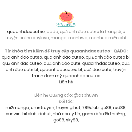
quaanhdaocuteo
, qadc, quả anh đào cuteo là trang đọc
truyện online boylove, manga, manhwa, manhua miễn phí.
Từ khóa tìm kiếm để truy cập quaanhdaocuteo- QADC:
qua anh dao cuteo
,
qua anh đào cuteo
,
quả anh đào cuteo bl
,
quả anh đào cuteo
,
quả anh đào cute
,
quaanhdaocuteo
,
quả
anh đào cute bl
,
quaanhdaocuteo bl
,
quả đào cute
,
truyện
tranh đam mỹ quaanhdaocuteo
Liên hệ
Liên hệ Quảng cáo: @asphuwn
Đối tác:
mi2manga
,
umetruyen
,
truyengihot
,
789club
,
go88
,
red88
,
sunwin
,
hitclub
,
debet
,
nhà cái uy tín
,
game bài đổi thưởng
,
go88
,
sky88
,