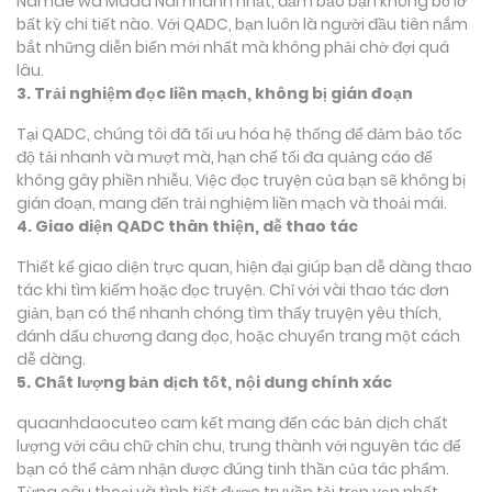
Namae wa Mada Nai nhanh nhất, đảm bảo bạn không bỏ lỡ
bất kỳ chi tiết nào. Với QADC, bạn luôn là người đầu tiên nắm
bắt những diễn biến mới nhất mà không phải chờ đợi quá
lâu.
3. Trải nghiệm đọc liền mạch, không bị gián đoạn
Tại QADC, chúng tôi đã tối ưu hóa hệ thống để đảm bảo tốc
độ tải nhanh và mượt mà, hạn chế tối đa quảng cáo để
không gây phiền nhiễu. Việc đọc truyện của bạn sẽ không bị
gián đoạn, mang đến trải nghiệm liền mạch và thoải mái.
4. Giao diện QADC thân thiện, dễ thao tác
Thiết kế giao diện trực quan, hiện đại giúp bạn dễ dàng thao
tác khi tìm kiếm hoặc đọc truyện. Chỉ với vài thao tác đơn
giản, bạn có thể nhanh chóng tìm thấy truyện yêu thích,
đánh dấu chương đang đọc, hoặc chuyển trang một cách
dễ dàng.
5. Chất lượng bản dịch tốt, nội dung chính xác
quaanhdaocuteo cam kết mang đến các bản dịch chất
lượng với câu chữ chỉn chu, trung thành với nguyên tác để
bạn có thể cảm nhận được đúng tinh thần của tác phẩm.
Từng câu thoại và tình tiết được truyền tải trọn vẹn nhất,