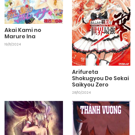
Akai Kami no
Marure Ina
19/11/2024
Arifureta
Shokugyou De Sekai
Saikyou Zero
28/10/2024