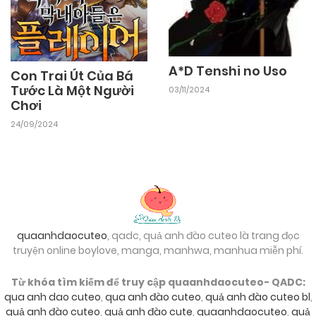
A*D Tenshi no Uso
Con Trai Út Của Bá
Tước Là Một Người
03/11/2024
Chơi
24/09/2024
quaanhdaocuteo
, qadc, quả anh đào cuteo là trang đọc
truyện online boylove, manga, manhwa, manhua miễn phí.
Từ khóa tìm kiếm để truy cập quaanhdaocuteo- QADC:
qua anh dao cuteo
,
qua anh đào cuteo
,
quả anh đào cuteo bl
,
quả anh đào cuteo
,
quả anh đào cute
,
quaanhdaocuteo
,
quả