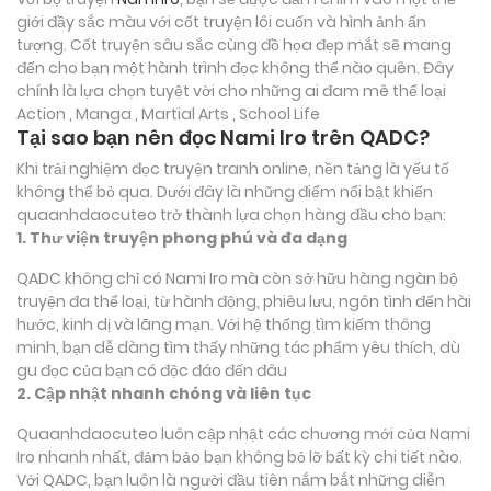
giới đầy sắc màu với cốt truyện lôi cuốn và hình ảnh ấn
tượng. Cốt truyện sâu sắc cùng đồ họa đẹp mắt sẽ mang
đến cho bạn một hành trình đọc không thể nào quên. Đây
chính là lựa chọn tuyệt vời cho những ai đam mê thể loại
Action , Manga , Martial Arts , School Life
Tại sao bạn nên đọc Nami Iro trên QADC?
Khi trải nghiệm đọc truyện tranh online, nền tảng là yếu tố
không thể bỏ qua. Dưới đây là những điểm nổi bật khiến
quaanhdaocuteo trở thành lựa chọn hàng đầu cho bạn:
1. Thư viện truyện phong phú và đa dạng
QADC không chỉ có Nami Iro mà còn sở hữu hàng ngàn bộ
truyện đa thể loại, từ hành động, phiêu lưu, ngôn tình đến hài
hước, kinh dị và lãng mạn. Với hệ thống tìm kiếm thông
minh, bạn dễ dàng tìm thấy những tác phẩm yêu thích, dù
gu đọc của bạn có độc đáo đến đâu
2. Cập nhật nhanh chóng và liên tục
Quaanhdaocuteo luôn cập nhật các chương mới của Nami
Iro nhanh nhất, đảm bảo bạn không bỏ lỡ bất kỳ chi tiết nào.
Với QADC, bạn luôn là người đầu tiên nắm bắt những diễn