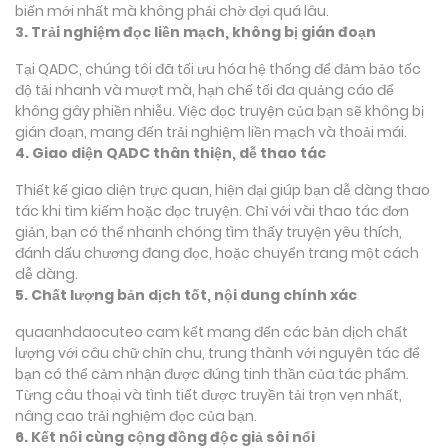
biến mới nhất mà không phải chờ đợi quá lâu.
3. Trải nghiệm đọc liền mạch, không bị gián đoạn
Tại QADC, chúng tôi đã tối ưu hóa hệ thống để đảm bảo tốc
độ tải nhanh và mượt mà, hạn chế tối đa quảng cáo để
không gây phiền nhiễu. Việc đọc truyện của bạn sẽ không bị
gián đoạn, mang đến trải nghiệm liền mạch và thoải mái.
4. Giao diện QADC thân thiện, dễ thao tác
Thiết kế giao diện trực quan, hiện đại giúp bạn dễ dàng thao
tác khi tìm kiếm hoặc đọc truyện. Chỉ với vài thao tác đơn
giản, bạn có thể nhanh chóng tìm thấy truyện yêu thích,
đánh dấu chương đang đọc, hoặc chuyển trang một cách
dễ dàng.
5. Chất lượng bản dịch tốt, nội dung chính xác
quaanhdaocuteo cam kết mang đến các bản dịch chất
lượng với câu chữ chỉn chu, trung thành với nguyên tác để
bạn có thể cảm nhận được đúng tinh thần của tác phẩm.
Từng câu thoại và tình tiết được truyền tải trọn vẹn nhất,
nâng cao trải nghiệm đọc của bạn.
6. Kết nối cùng cộng đồng độc giả sôi nổi