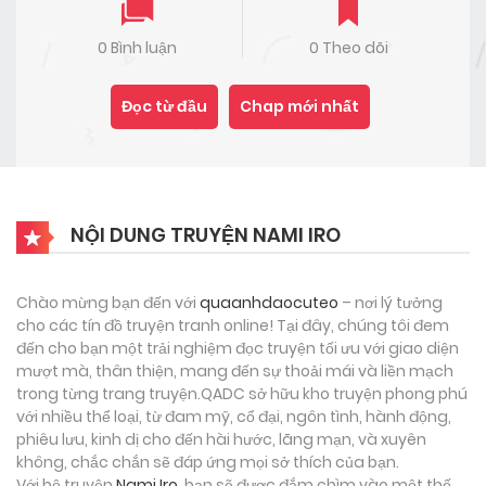
0 Bình luận
0 Theo dõi
Đọc từ đầu
Chap mới nhất
NỘI DUNG TRUYỆN NAMI IRO
Chào mừng bạn đến với
quaanhdaocuteo
– nơi lý tưởng
cho các tín đồ truyện tranh online! Tại đây, chúng tôi đem
đến cho bạn một trải nghiệm đọc truyện tối ưu với giao diện
mượt mà, thân thiện, mang đến sự thoải mái và liền mạch
trong từng trang truyện.QADC sở hữu kho truyện phong phú
với nhiều thể loại, từ đam mỹ, cổ đại, ngôn tình, hành động,
phiêu lưu, kinh dị cho đến hài hước, lãng mạn, và xuyên
không, chắc chắn sẽ đáp ứng mọi sở thích của bạn.
Với bộ truyện
Nami Iro
, bạn sẽ được đắm chìm vào một thế