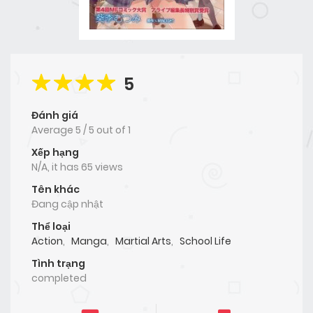
5
Đánh giá
Average
5
/
5
out of
1
Xếp hạng
N/A, it has 65 views
Tên khác
Đang cập nhật
Thể loại
Action
,
Manga
,
Martial Arts
,
School Life
Tình trạng
completed