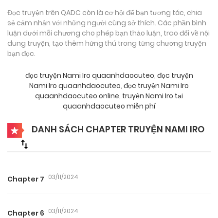
Đọc truyện trên QADC còn là cơ hội để bạn tương tác, chia
sẻ cảm nhận với những người cùng sở thích. Các phần bình
luận dưới mỗi chương cho phép bạn thảo luận, trao đổi về nội
dung truyện, tạo thêm hứng thú trong từng chương truyện
bạn đọc.
đọc truyện Nami Iro quaanhdaocuteo
,
đọc truyện
Nami Iro quaanhdaocuteo
,
đọc truyện Nami Iro
quaanhdaocuteo online
,
truyện Nami Iro tại
quaanhdaocuteo miễn phí
DANH SÁCH CHAPTER TRUYỆN NAMI IRO
03/11/2024
Chapter 7
03/11/2024
Chapter 6