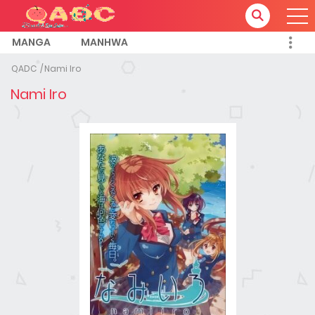
MANGA
MANHWA
QADC
Nami Iro
Nami Iro