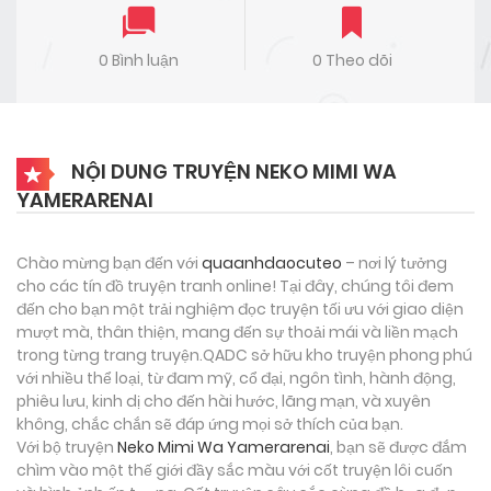
0 Bình luận
0 Theo dõi
NỘI DUNG TRUYỆN NEKO MIMI WA
YAMERARENAI
Chào mừng bạn đến với
quaanhdaocuteo
– nơi lý tưởng
cho các tín đồ truyện tranh online! Tại đây, chúng tôi đem
đến cho bạn một trải nghiệm đọc truyện tối ưu với giao diện
mượt mà, thân thiện, mang đến sự thoải mái và liền mạch
trong từng trang truyện.QADC sở hữu kho truyện phong phú
với nhiều thể loại, từ đam mỹ, cổ đại, ngôn tình, hành động,
phiêu lưu, kinh dị cho đến hài hước, lãng mạn, và xuyên
không, chắc chắn sẽ đáp ứng mọi sở thích của bạn.
Với bộ truyện
Neko Mimi Wa Yamerarenai
, bạn sẽ được đắm
chìm vào một thế giới đầy sắc màu với cốt truyện lôi cuốn