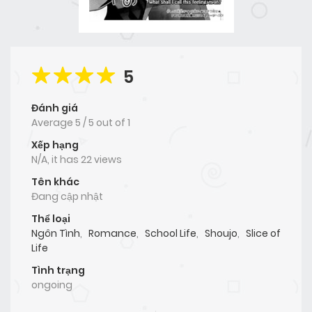
5
Đánh giá
Average
5
/
5
out of
1
Xếp hạng
N/A, it has 22 views
Tên khác
Đang cập nhật
Thể loại
Ngôn Tình
,
Romance
,
School Life
,
Shoujo
,
Slice of
Life
Tình trạng
ongoing