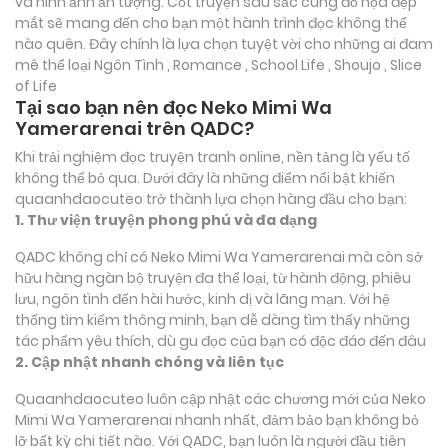
và hình ảnh ấn tượng. Cốt truyện sâu sắc cùng đồ họa đẹp
mắt sẽ mang đến cho bạn một hành trình đọc không thể
nào quên. Đây chính là lựa chọn tuyệt vời cho những ai đam
mê thể loại
Ngôn Tình , Romance , School Life , Shoujo , Slice
of Life
Tại sao bạn nên đọc Neko Mimi Wa
Yamerarenai trên QADC?
Khi trải nghiệm đọc truyện tranh online, nền tảng là yếu tố
không thể bỏ qua. Dưới đây là những điểm nổi bật khiến
quaanhdaocuteo trở thành lựa chọn hàng đầu cho bạn:
1. Thư viện truyện phong phú và đa dạng
QADC không chỉ có Neko Mimi Wa Yamerarenai mà còn sở
hữu hàng ngàn bộ truyện đa thể loại, từ hành động, phiêu
lưu, ngôn tình đến hài hước, kinh dị và lãng mạn. Với hệ
thống tìm kiếm thông minh, bạn dễ dàng tìm thấy những
tác phẩm yêu thích, dù gu đọc của bạn có độc đáo đến đâu
2. Cập nhật nhanh chóng và liên tục
Quaanhdaocuteo luôn cập nhật các chương mới của Neko
Mimi Wa Yamerarenai nhanh nhất, đảm bảo bạn không bỏ
lỡ bất kỳ chi tiết nào. Với QADC, bạn luôn là người đầu tiên