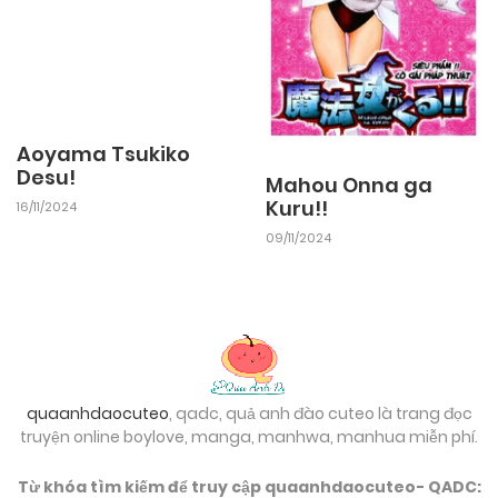
Aoyama Tsukiko
Desu!
Mahou Onna ga
Kuru!!
16/11/2024
09/11/2024
quaanhdaocuteo
, qadc, quả anh đào cuteo là trang đọc
truyện online boylove, manga, manhwa, manhua miễn phí.
Từ khóa tìm kiếm để truy cập quaanhdaocuteo- QADC: