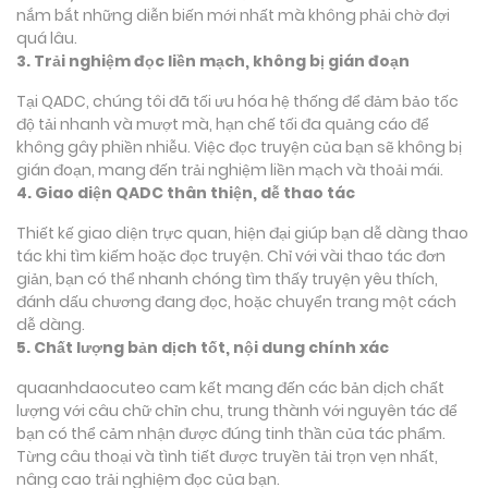
nắm bắt những diễn biến mới nhất mà không phải chờ đợi
quá lâu.
3. Trải nghiệm đọc liền mạch, không bị gián đoạn
Tại QADC, chúng tôi đã tối ưu hóa hệ thống để đảm bảo tốc
độ tải nhanh và mượt mà, hạn chế tối đa quảng cáo để
không gây phiền nhiễu. Việc đọc truyện của bạn sẽ không bị
gián đoạn, mang đến trải nghiệm liền mạch và thoải mái.
4. Giao diện QADC thân thiện, dễ thao tác
Thiết kế giao diện trực quan, hiện đại giúp bạn dễ dàng thao
tác khi tìm kiếm hoặc đọc truyện. Chỉ với vài thao tác đơn
giản, bạn có thể nhanh chóng tìm thấy truyện yêu thích,
đánh dấu chương đang đọc, hoặc chuyển trang một cách
dễ dàng.
5. Chất lượng bản dịch tốt, nội dung chính xác
quaanhdaocuteo cam kết mang đến các bản dịch chất
lượng với câu chữ chỉn chu, trung thành với nguyên tác để
bạn có thể cảm nhận được đúng tinh thần của tác phẩm.
Từng câu thoại và tình tiết được truyền tải trọn vẹn nhất,
nâng cao trải nghiệm đọc của bạn.