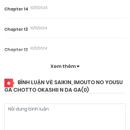
10/11/2024
Chapter 14
10/11/2024
Chapter 13
10/11/2024
Chapter 12
Xem thêm
10/11/2024
Chapter 11
BÌNH LUẬN VỀ SAIKIN, IMOUTO NO YOUSU
GA CHOTTO OKASHII N DA GA(
0
)
10/11/2024
Chapter 10
10/11/2024
Chapter 9
10/11/2024