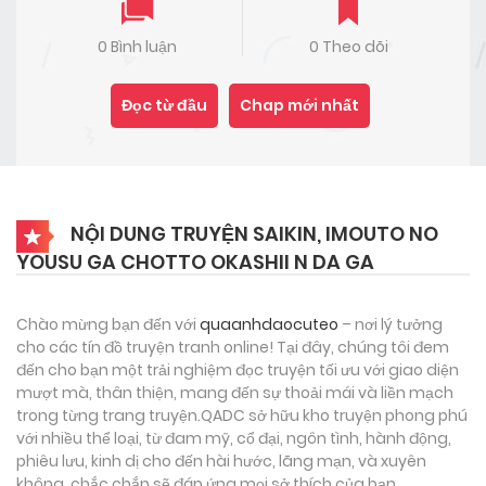
0 Bình luận
0 Theo dõi
Đọc từ đầu
Chap mới nhất
NỘI DUNG TRUYỆN SAIKIN, IMOUTO NO
YOUSU GA CHOTTO OKASHII N DA GA
Chào mừng bạn đến với
quaanhdaocuteo
– nơi lý tưởng
cho các tín đồ truyện tranh online! Tại đây, chúng tôi đem
đến cho bạn một trải nghiệm đọc truyện tối ưu với giao diện
mượt mà, thân thiện, mang đến sự thoải mái và liền mạch
trong từng trang truyện.QADC sở hữu kho truyện phong phú
với nhiều thể loại, từ đam mỹ, cổ đại, ngôn tình, hành động,
phiêu lưu, kinh dị cho đến hài hước, lãng mạn, và xuyên
không, chắc chắn sẽ đáp ứng mọi sở thích của bạn.