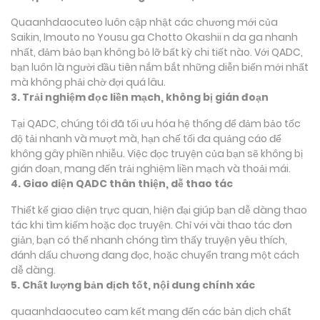
Quaanhdaocuteo luôn cập nhật các chương mới của
Saikin, Imouto no Yousu ga Chotto Okashii n da ga nhanh
nhất, đảm bảo bạn không bỏ lỡ bất kỳ chi tiết nào. Với QADC,
bạn luôn là người đầu tiên nắm bắt những diễn biến mới nhất
mà không phải chờ đợi quá lâu.
3. Trải nghiệm đọc liền mạch, không bị gián đoạn
Tại QADC, chúng tôi đã tối ưu hóa hệ thống để đảm bảo tốc
độ tải nhanh và mượt mà, hạn chế tối đa quảng cáo để
không gây phiền nhiễu. Việc đọc truyện của bạn sẽ không bị
gián đoạn, mang đến trải nghiệm liền mạch và thoải mái.
4. Giao diện QADC thân thiện, dễ thao tác
Thiết kế giao diện trực quan, hiện đại giúp bạn dễ dàng thao
tác khi tìm kiếm hoặc đọc truyện. Chỉ với vài thao tác đơn
giản, bạn có thể nhanh chóng tìm thấy truyện yêu thích,
đánh dấu chương đang đọc, hoặc chuyển trang một cách
dễ dàng.
5. Chất lượng bản dịch tốt, nội dung chính xác
quaanhdaocuteo cam kết mang đến các bản dịch chất