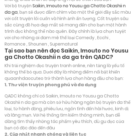
Với bộ truyện
Saikin, Imouto no Yousu ga Chotto Okashii n
da ga
, bạn sẽ được đắm chìm vào một thế giới đầy sắc màu
với cốt truyện lôi cuốn và hình ảnh ấn tượng. Cốt truyện sâu
sắc cùng đồ họa đẹp mắt sẽ mang đến cho bạn một hành
trình đọc không thể nào quên. Đây chính là lựa chọn tuyệt
vời cho những ai đam mê thể loại
Comedy , Ecchi ,
Romance , Shounen , Supernatural
Tại sao bạn nên đọc Saikin, Imouto no Yousu
ga Chotto Okashii n da ga trên QADC?
Khi trải nghiệm đọc truyện tranh online, nền tảng là yếu tố
không thể bỏ qua. Dưới đây là những điểm nổi bật khiến
quaanhdaocuteo trở thành lựa chọn hàng đầu cho bạn:
1. Thư viện truyện phong phú và đa dạng
QADC không chỉ có Saikin, Imouto no Yousu ga Chotto
Okashii n da ga mà còn sở hữu hàng ngàn bộ truyện đa thể
loại, từ hành động, phiêu lưu, ngôn tình đến hài hước, kinh dị
và lãng mạn. Với hệ thống tìm kiếm thông minh, bạn dễ
dàng tìm thấy những tác phẩm yêu thích, dù gu đọc của
bạn có độc đáo đến đâu
2. Cập nhật nhanh chóng và liên tục