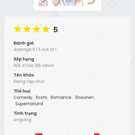
5
Đánh giá
Average
5
/
5
out of
1
Xếp hạng
N/A, it has 155 views
Tên khác
Đang cập nhật
Thể loại
Comedy
,
Ecchi
,
Romance
,
Shounen
,
Supernatural
Tình trạng
ongoing