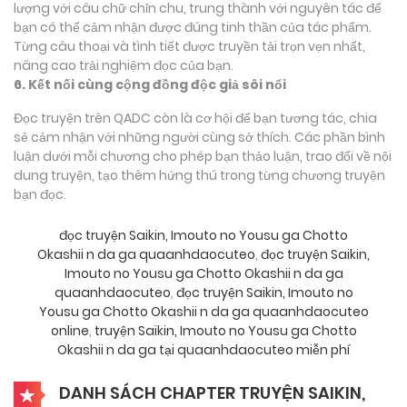
lượng với câu chữ chỉn chu, trung thành với nguyên tác để
bạn có thể cảm nhận được đúng tinh thần của tác phẩm.
Từng câu thoại và tình tiết được truyền tải trọn vẹn nhất,
nâng cao trải nghiệm đọc của bạn.
6. Kết nối cùng cộng đồng độc giả sôi nổi
Đọc truyện trên QADC còn là cơ hội để bạn tương tác, chia
sẻ cảm nhận với những người cùng sở thích. Các phần bình
luận dưới mỗi chương cho phép bạn thảo luận, trao đổi về nội
dung truyện, tạo thêm hứng thú trong từng chương truyện
bạn đọc.
đọc truyện Saikin, Imouto no Yousu ga Chotto
Okashii n da ga quaanhdaocuteo
,
đọc truyện Saikin,
Imouto no Yousu ga Chotto Okashii n da ga
quaanhdaocuteo
,
đọc truyện Saikin, Imouto no
Yousu ga Chotto Okashii n da ga quaanhdaocuteo
online
,
truyện Saikin, Imouto no Yousu ga Chotto
Okashii n da ga tại quaanhdaocuteo miễn phí
DANH SÁCH CHAPTER TRUYỆN SAIKIN,