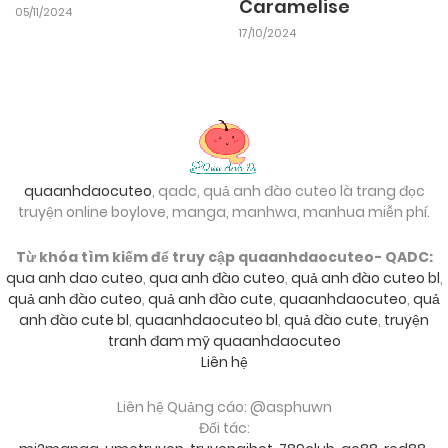
Caramelise
05/11/2024
17/10/2024
quaanhdaocuteo
, qadc, quả anh đào cuteo là trang đọc
truyện online boylove, manga, manhwa, manhua miễn phí.
Từ khóa tìm kiếm để truy cập quaanhdaocuteo- QADC:
qua anh dao cuteo
,
qua anh đào cuteo
,
quả anh đào cuteo bl
,
quả anh đào cuteo
,
quả anh đào cute
,
quaanhdaocuteo
,
quả
anh đào cute bl
,
quaanhdaocuteo bl
,
quả đào cute
,
truyện
tranh đam mỹ quaanhdaocuteo
Liên hệ
Liên hệ Quảng cáo: @asphuwn
Đối tác: