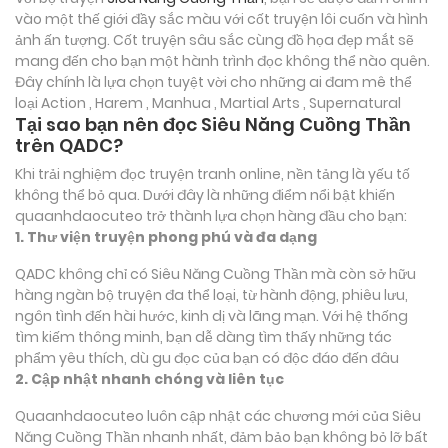
vào một thế giới đầy sắc màu với cốt truyện lôi cuốn và hình
ảnh ấn tượng. Cốt truyện sâu sắc cùng đồ họa đẹp mắt sẽ
mang đến cho bạn một hành trình đọc không thể nào quên.
Đây chính là lựa chọn tuyệt vời cho những ai đam mê thể
loại
Action , Harem , Manhua , Martial Arts , Supernatural
Tại sao bạn nên đọc Siêu Năng Cuồng Thần
trên QADC?
Khi trải nghiệm đọc truyện tranh online, nền tảng là yếu tố
không thể bỏ qua. Dưới đây là những điểm nổi bật khiến
quaanhdaocuteo trở thành lựa chọn hàng đầu cho bạn:
1. Thư viện truyện phong phú và đa dạng
QADC không chỉ có Siêu Năng Cuồng Thần mà còn sở hữu
hàng ngàn bộ truyện đa thể loại, từ hành động, phiêu lưu,
ngôn tình đến hài hước, kinh dị và lãng mạn. Với hệ thống
tìm kiếm thông minh, bạn dễ dàng tìm thấy những tác
phẩm yêu thích, dù gu đọc của bạn có độc đáo đến đâu
2. Cập nhật nhanh chóng và liên tục
Quaanhdaocuteo luôn cập nhật các chương mới của Siêu
Năng Cuồng Thần nhanh nhất, đảm bảo bạn không bỏ lỡ bất