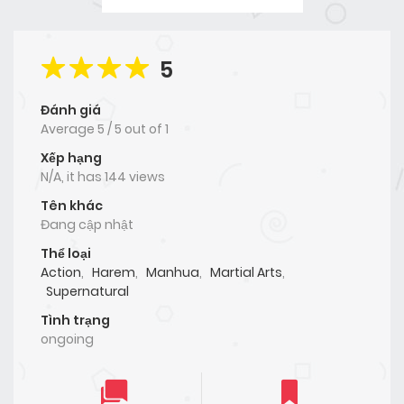
5
Đánh giá
Average
5
/
5
out of
1
Xếp hạng
N/A, it has 144 views
Tên khác
Đang cập nhật
Thể loại
Action
,
Harem
,
Manhua
,
Martial Arts
,
Supernatural
Tình trạng
ongoing