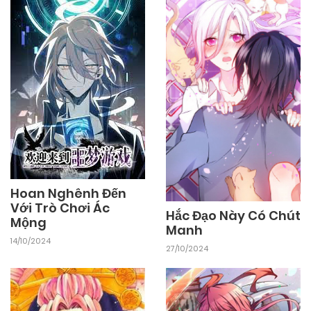
03/11/2024
Chapter 2
03/11/2024
Chapter 1
Hoan Nghênh Đến
Với Trò Chơi Ác
Hắc Đạo Này Có Chút
Mộng
Manh
14/10/2024
27/10/2024