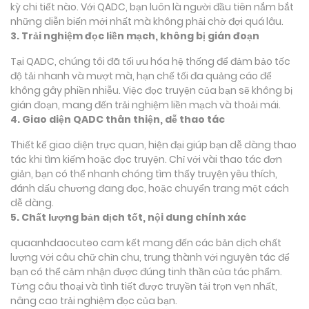
kỳ chi tiết nào. Với QADC, bạn luôn là người đầu tiên nắm bắt
những diễn biến mới nhất mà không phải chờ đợi quá lâu.
3. Trải nghiệm đọc liền mạch, không bị gián đoạn
Tại QADC, chúng tôi đã tối ưu hóa hệ thống để đảm bảo tốc
độ tải nhanh và mượt mà, hạn chế tối đa quảng cáo để
không gây phiền nhiễu. Việc đọc truyện của bạn sẽ không bị
gián đoạn, mang đến trải nghiệm liền mạch và thoải mái.
4. Giao diện QADC thân thiện, dễ thao tác
Thiết kế giao diện trực quan, hiện đại giúp bạn dễ dàng thao
tác khi tìm kiếm hoặc đọc truyện. Chỉ với vài thao tác đơn
giản, bạn có thể nhanh chóng tìm thấy truyện yêu thích,
đánh dấu chương đang đọc, hoặc chuyển trang một cách
dễ dàng.
5. Chất lượng bản dịch tốt, nội dung chính xác
quaanhdaocuteo cam kết mang đến các bản dịch chất
lượng với câu chữ chỉn chu, trung thành với nguyên tác để
bạn có thể cảm nhận được đúng tinh thần của tác phẩm.
Từng câu thoại và tình tiết được truyền tải trọn vẹn nhất,
nâng cao trải nghiệm đọc của bạn.