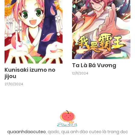
Ta Là Bá Vương
Kunisaki izumo no
12/11/2024
jijou
27/10/2024
quaanhdaocuteo
, qadc, quả anh đào cuteo là trang đọc