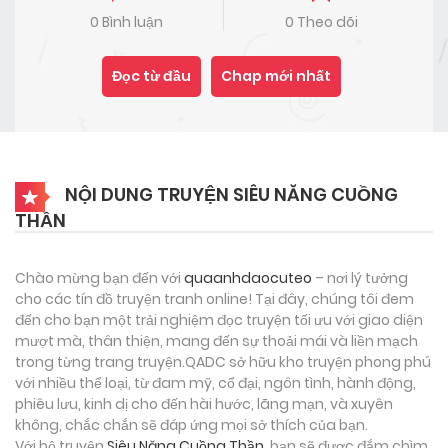
0 Bình luận
0 Theo dõi
Đọc từ đầu
Chap mới nhất
NỘI DUNG TRUYỆN SIÊU NĂNG CUỒNG
THẦN
Chào mừng bạn đến với
quaanhdaocuteo
– nơi lý tưởng
cho các tín đồ truyện tranh online! Tại đây, chúng tôi đem
đến cho bạn một trải nghiệm đọc truyện tối ưu với giao diện
mượt mà, thân thiện, mang đến sự thoải mái và liền mạch
trong từng trang truyện.QADC sở hữu kho truyện phong phú
với nhiều thể loại, từ đam mỹ, cổ đại, ngôn tình, hành động,
phiêu lưu, kinh dị cho đến hài hước, lãng mạn, và xuyên
không, chắc chắn sẽ đáp ứng mọi sở thích của bạn.
Với bộ truyện
Siêu Năng Cuồng Thần
, bạn sẽ được đắm chìm