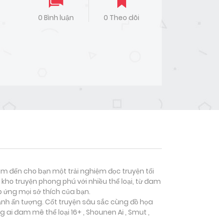
0 Bình luận
0 Theo dõi
đem đến cho bạn một trải nghiệm đọc truyện tối
kho truyện phong phú với nhiều thể loại, từ đam
p ứng mọi sở thích của bạn.
 ảnh ấn tượng. Cốt truyện sâu sắc cùng đồ họa
g ai đam mê thể loại
16+ , Shounen Ai , Smut ,