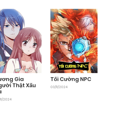
ương Gia
Tối Cường NPC
gười Thật Xấu
03/11/2024
a
11/2024