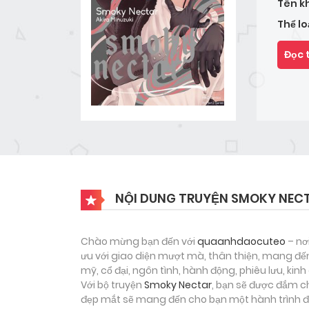
Tên k
Thể lo
Đọc 
NỘI DUNG TRUYỆN SMOKY NEC
Chào mừng bạn đến với
quaanhdaocuteo
– nơ
ưu với giao diện mượt mà, thân thiện, mang đến
mỹ, cổ đại, ngôn tình, hành động, phiêu lưu, ki
Với bộ truyện
Smoky Nectar
, bạn sẽ được đắm ch
đẹp mắt sẽ mang đến cho bạn một hành trình đọ