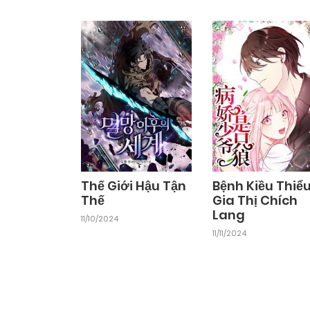
Thế Giới Hậu Tận
Bệnh Kiều Thiể
Thế
Gia Thị Chích
Lang
11/10/2024
11/11/2024