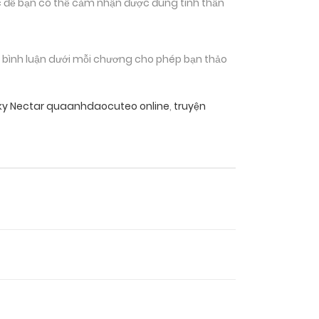
 để bạn có thể cảm nhận được đúng tinh thần
n bình luận dưới mỗi chương cho phép bạn thảo
ky Nectar quaanhdaocuteo online
,
truyện