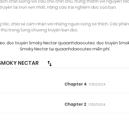
 chất lượng với câu chữ chỉn chu, trung thành với nguyên tác
truyền tải trọn vẹn nhất, nâng cao trải nghiệm đọc của bạn.
g tác, chia sẻ cảm nhận với những người cùng sở thích. Các phầ
g thú trong từng chương truyện bạn đọc.
teo
,
đọc truyện Smoky Nectar quaanhdaocuteo
,
đọc truyện Smo
Smoky Nectar tại quaanhdaocuteo miễn phí
SMOKY NECTAR
Chapter 4
17/10/2024
Chapter 2
17/10/2024