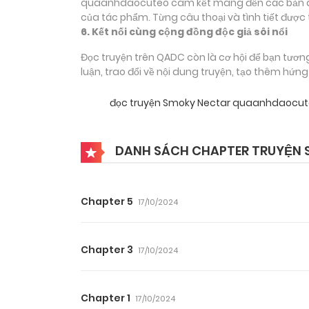
quaanhdaocuteo cam kết mang đến các bản dịch
của tác phẩm. Từng câu thoại và tình tiết được 
6. Kết nối cùng cộng đồng độc giả sôi nổi
Đọc truyện trên QADC còn là cơ hội để bạn tươn
luận, trao đổi về nội dung truyện, tạo thêm hứn
đọc truyện Smoky Nectar quaanhdaocu
DANH SÁCH CHAPTER TRUYỆN 
Chapter 5
17/10/2024
Chapter 3
17/10/2024
Chapter 1
17/10/2024