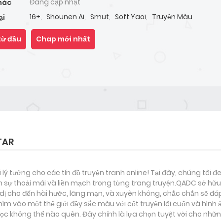
Đang cập nhật
hác
16+
,
Shounen Ai
,
Smut
,
Soft Yaoi
,
Truyện Màu
ại
từ đầu
Chap mới nhất
TAR
i lý tưởng cho các tín đồ truyện tranh online! Tại đây, chúng tôi 
 sự thoải mái và liền mạch trong từng trang truyện.QADC sở hữu 
nh dị cho đến hài hước, lãng mạn, và xuyên không, chắc chắn sẽ đá
ìm vào một thế giới đầy sắc màu với cốt truyện lôi cuốn và hình
c không thể nào quên. Đây chính là lựa chọn tuyệt vời cho nhữn