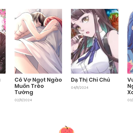
u
Cô Vợ Ngọt Ngào
Dạ Thị Chi Chủ
V
Muốn Trèo
N
04/11/2024
Tường
X
02/11/2024
03/