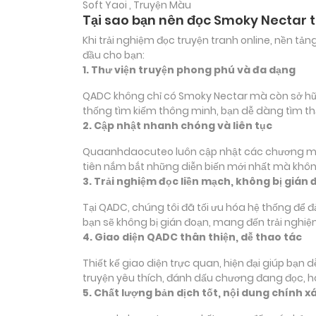
Soft Yaoi , Truyện Màu
Tại sao bạn nên đọc Smoky Nectar 
Khi trải nghiệm đọc truyện tranh online, nền t
đầu cho bạn:
1. Thư viện truyện phong phú và đa dạng
QADC không chỉ có Smoky Nectar mà còn sở hữu h
thống tìm kiếm thông minh, bạn dễ dàng tìm th
2. Cập nhật nhanh chóng và liên tục
Quaanhdaocuteo luôn cập nhật các chương mới c
tiên nắm bắt những diễn biến mới nhất mà không
3. Trải nghiệm đọc liền mạch, không bị gián 
Tại QADC, chúng tôi đã tối ưu hóa hệ thống để 
bạn sẽ không bị gián đoạn, mang đến trải nghiệ
4. Giao diện QADC thân thiện, dễ thao tác
Thiết kế giao diện trực quan, hiện đại giúp bạn
truyện yêu thích, đánh dấu chương đang đọc, 
5. Chất lượng bản dịch tốt, nội dung chính x