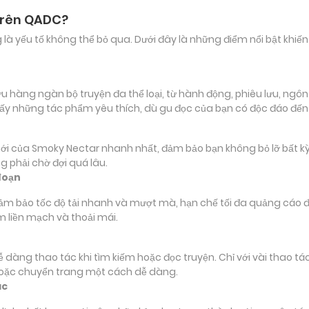
trên QADC?
ảng là yếu tố không thể bỏ qua. Dưới đây là những điểm nổi bật k
àng ngàn bộ truyện đa thể loại, từ hành động, phiêu lưu, ngôn tì
ấy những tác phẩm yêu thích, dù gu đọc của bạn có độc đáo đế
ủa Smoky Nectar nhanh nhất, đảm bảo bạn không bỏ lỡ bất kỳ ch
 phải chờ đợi quá lâu.
đoạn
đảm bảo tốc độ tải nhanh và mượt mà, hạn chế tối đa quảng cáo đ
m liền mạch và thoải mái.
 dễ dàng thao tác khi tìm kiếm hoặc đọc truyện. Chỉ với vài thao 
hoặc chuyển trang một cách dễ dàng.
ác