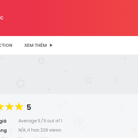
C
CTION
XEM THÊM
5
Average
5
/
5
out of
1
giá
N/A, it has 229 views
ạng