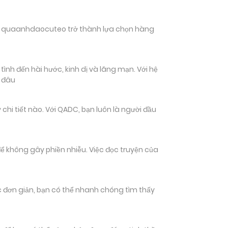
hiến quaanhdaocuteo trở thành lựa chọn hàng
nh đến hài hước, kinh dị và lãng mạn. Với hệ
n đâu
i tiết nào. Với QADC, bạn luôn là người đầu
ể không gây phiền nhiễu. Việc đọc truyện của
tác đơn giản, bạn có thể nhanh chóng tìm thấy