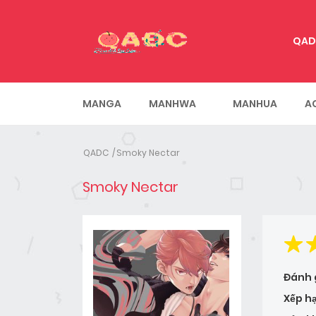
QAD
MANGA
MANHWA
MANHUA
A
QADC
Smoky Nectar
Smoky Nectar
Đánh 
Xếp h