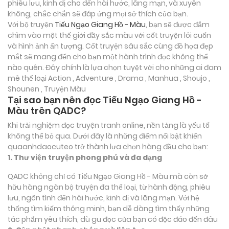
phiêu lưu, kinh dị cho đến hài hước, lãng mạn, và xuyên
không, chắc chắn sẽ đáp ứng mọi sở thích của bạn.
Với bộ truyện
Tiếu Ngạo Giang Hồ - Màu
, bạn sẽ được đắm
chìm vào một thế giới đầy sắc màu với cốt truyện lôi cuốn
và hình ảnh ấn tượng. Cốt truyện sâu sắc cùng đồ họa đẹp
mắt sẽ mang đến cho bạn một hành trình đọc không thể
nào quên. Đây chính là lựa chọn tuyệt vời cho những ai đam
mê thể loại
Action , Adventure , Drama , Manhua , Shoujo ,
Shounen , Truyện Màu
Tại sao bạn nên đọc Tiếu Ngạo Giang Hồ -
Màu trên QADC?
Khi trải nghiệm đọc truyện tranh online, nền tảng là yếu tố
không thể bỏ qua. Dưới đây là những điểm nổi bật khiến
quaanhdaocuteo trở thành lựa chọn hàng đầu cho bạn:
1. Thư viện truyện phong phú và đa dạng
QADC không chỉ có Tiếu Ngạo Giang Hồ - Màu mà còn sở
hữu hàng ngàn bộ truyện đa thể loại, từ hành động, phiêu
lưu, ngôn tình đến hài hước, kinh dị và lãng mạn. Với hệ
thống tìm kiếm thông minh, bạn dễ dàng tìm thấy những
tác phẩm yêu thích, dù gu đọc của bạn có độc đáo đến đâu