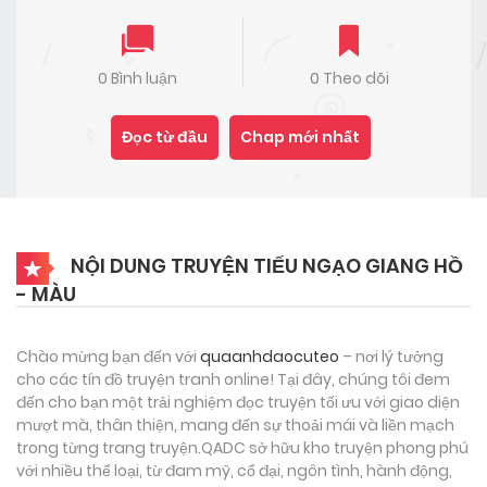
0 Bình luận
0 Theo dõi
Đọc từ đầu
Chap mới nhất
NỘI DUNG TRUYỆN TIẾU NGẠO GIANG HỒ
- MÀU
Chào mừng bạn đến với
quaanhdaocuteo
– nơi lý tưởng
cho các tín đồ truyện tranh online! Tại đây, chúng tôi đem
đến cho bạn một trải nghiệm đọc truyện tối ưu với giao diện
mượt mà, thân thiện, mang đến sự thoải mái và liền mạch
trong từng trang truyện.QADC sở hữu kho truyện phong phú
với nhiều thể loại, từ đam mỹ, cổ đại, ngôn tình, hành động,