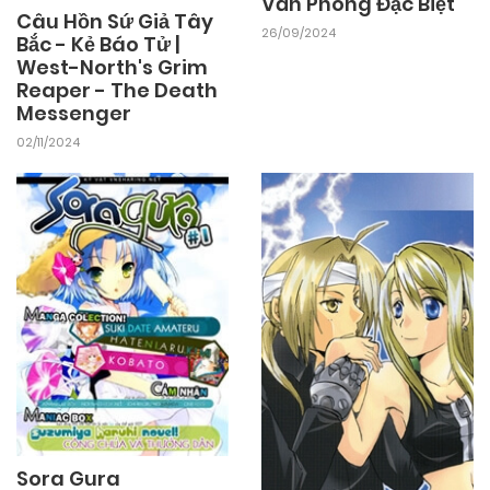
Văn Phòng Đặc Biệt
Câu Hồn Sứ Giả Tây
26/09/2024
Bắc - Kẻ Báo Tử |
West-North's Grim
Reaper - The Death
Messenger
02/11/2024
Sora Gura