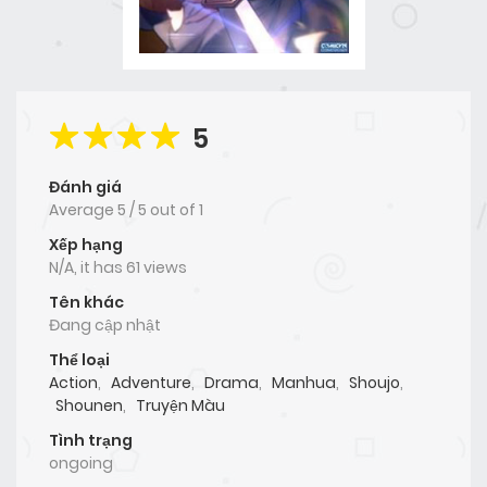
5
Đánh giá
Average
5
/
5
out of
1
Xếp hạng
N/A, it has 61 views
Tên khác
Đang cập nhật
Thể loại
Action
,
Adventure
,
Drama
,
Manhua
,
Shoujo
,
Shounen
,
Truyện Màu
Tình trạng
ongoing