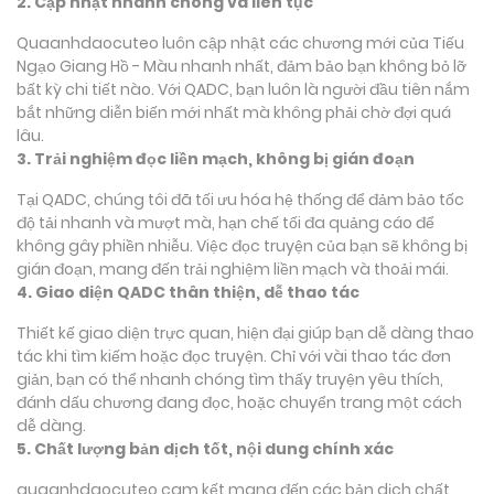
2. Cập nhật nhanh chóng và liên tục
Quaanhdaocuteo luôn cập nhật các chương mới của Tiếu
Ngạo Giang Hồ - Màu nhanh nhất, đảm bảo bạn không bỏ lỡ
bất kỳ chi tiết nào. Với QADC, bạn luôn là người đầu tiên nắm
bắt những diễn biến mới nhất mà không phải chờ đợi quá
lâu.
3. Trải nghiệm đọc liền mạch, không bị gián đoạn
Tại QADC, chúng tôi đã tối ưu hóa hệ thống để đảm bảo tốc
độ tải nhanh và mượt mà, hạn chế tối đa quảng cáo để
không gây phiền nhiễu. Việc đọc truyện của bạn sẽ không bị
gián đoạn, mang đến trải nghiệm liền mạch và thoải mái.
4. Giao diện QADC thân thiện, dễ thao tác
Thiết kế giao diện trực quan, hiện đại giúp bạn dễ dàng thao
tác khi tìm kiếm hoặc đọc truyện. Chỉ với vài thao tác đơn
giản, bạn có thể nhanh chóng tìm thấy truyện yêu thích,
đánh dấu chương đang đọc, hoặc chuyển trang một cách
dễ dàng.
5. Chất lượng bản dịch tốt, nội dung chính xác
quaanhdaocuteo cam kết mang đến các bản dịch chất