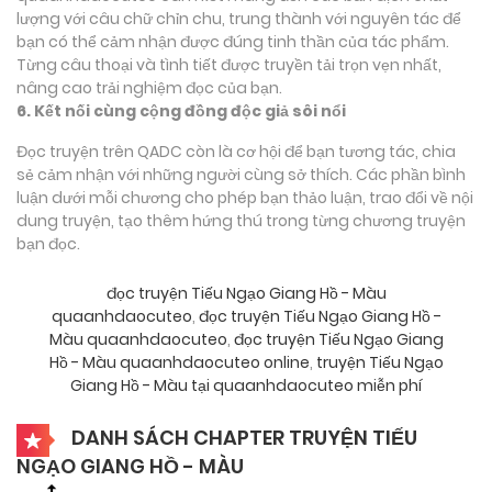
lượng với câu chữ chỉn chu, trung thành với nguyên tác để
bạn có thể cảm nhận được đúng tinh thần của tác phẩm.
Từng câu thoại và tình tiết được truyền tải trọn vẹn nhất,
nâng cao trải nghiệm đọc của bạn.
6. Kết nối cùng cộng đồng độc giả sôi nổi
Đọc truyện trên QADC còn là cơ hội để bạn tương tác, chia
sẻ cảm nhận với những người cùng sở thích. Các phần bình
luận dưới mỗi chương cho phép bạn thảo luận, trao đổi về nội
dung truyện, tạo thêm hứng thú trong từng chương truyện
bạn đọc.
đọc truyện Tiếu Ngạo Giang Hồ - Màu
quaanhdaocuteo
,
đọc truyện Tiếu Ngạo Giang Hồ -
Màu quaanhdaocuteo
,
đọc truyện Tiếu Ngạo Giang
Hồ - Màu quaanhdaocuteo online
,
truyện Tiếu Ngạo
Giang Hồ - Màu tại quaanhdaocuteo miễn phí
DANH SÁCH CHAPTER TRUYỆN TIẾU
NGẠO GIANG HỒ - MÀU