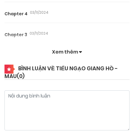
03/11/2024
Chapter 4
03/11/2024
Chapter 3
Xem thêm
03/11/2024
Chapter 2
BÌNH LUẬN VỀ TIẾU NGẠO GIANG HỒ -
MÀU(
0
)
03/11/2024
Chapter 1