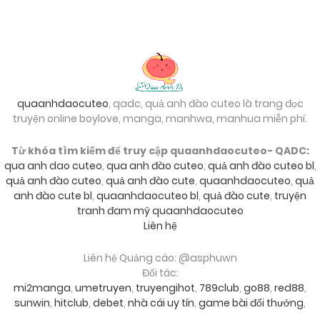
quaanhdaocuteo
, qadc, quả anh đào cuteo là trang đọc
truyện online boylove, manga, manhwa, manhua miễn phí.
Từ khóa tìm kiếm để truy cập quaanhdaocuteo- QADC:
qua anh dao cuteo
,
qua anh đào cuteo
,
quả anh đào cuteo bl
,
quả anh đào cuteo
,
quả anh đào cute
,
quaanhdaocuteo
,
quả
anh đào cute bl
,
quaanhdaocuteo bl
,
quả đào cute
,
truyện
tranh đam mỹ quaanhdaocuteo
Liên hệ
Liên hệ Quảng cáo: @asphuwn
Đối tác:
mi2manga
,
umetruyen
,
truyengihot
,
789club
,
go88
,
red88
,
sunwin
,
hitclub
,
debet
,
nhà cái uy tín
,
game bài đổi thưởng
,
go88
,
sky88
,