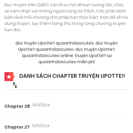
Đọc truyện trên QADC còn là cơ hội để bạn tương tác, chia
sẻ cảm nhận với những người cùng sở thích. Các phần bình
luận dưới mỗi chương cho phép bạn thảo luận, trao đổi về nội
dung truyện, tạo thêm hứng thú trong từng chương truyện
bạn đọc.
đọc truyện Upotte!! quaanhdaocuteo
,
đọc truyện
Upotte!! quaanhdaocuteo
,
đọc truyện Upotte!!
quaanhdaocuteo online
,
truyện Upotte!! tại
quaanhdaocuteo miễn phí
DANH SÁCH CHAPTER TRUYỆN UPOTTE!!
10/11/2024
Chapter 28
10/11/2024
Chapter 27