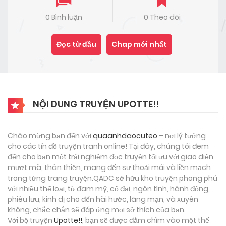
0 Bình luận
0 Theo dõi
Đọc từ đầu
Chap mới nhất
NỘI DUNG TRUYỆN UPOTTE!!
Chào mừng bạn đến với
quaanhdaocuteo
– nơi lý tưởng
cho các tín đồ truyện tranh online! Tại đây, chúng tôi đem
đến cho bạn một trải nghiệm đọc truyện tối ưu với giao diện
mượt mà, thân thiện, mang đến sự thoải mái và liền mạch
trong từng trang truyện.QADC sở hữu kho truyện phong phú
với nhiều thể loại, từ đam mỹ, cổ đại, ngôn tình, hành động,
phiêu lưu, kinh dị cho đến hài hước, lãng mạn, và xuyên
không, chắc chắn sẽ đáp ứng mọi sở thích của bạn.
Với bộ truyện
Upotte!!
, bạn sẽ được đắm chìm vào một thế