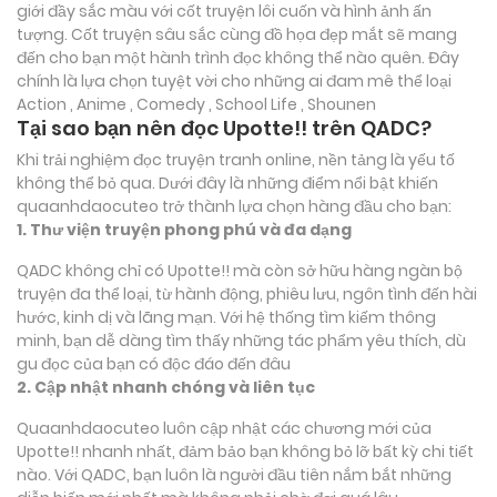
giới đầy sắc màu với cốt truyện lôi cuốn và hình ảnh ấn
tượng. Cốt truyện sâu sắc cùng đồ họa đẹp mắt sẽ mang
đến cho bạn một hành trình đọc không thể nào quên. Đây
chính là lựa chọn tuyệt vời cho những ai đam mê thể loại
Action , Anime , Comedy , School Life , Shounen
Tại sao bạn nên đọc Upotte!! trên QADC?
Khi trải nghiệm đọc truyện tranh online, nền tảng là yếu tố
không thể bỏ qua. Dưới đây là những điểm nổi bật khiến
quaanhdaocuteo trở thành lựa chọn hàng đầu cho bạn:
1. Thư viện truyện phong phú và đa dạng
QADC không chỉ có Upotte!! mà còn sở hữu hàng ngàn bộ
truyện đa thể loại, từ hành động, phiêu lưu, ngôn tình đến hài
hước, kinh dị và lãng mạn. Với hệ thống tìm kiếm thông
minh, bạn dễ dàng tìm thấy những tác phẩm yêu thích, dù
gu đọc của bạn có độc đáo đến đâu
2. Cập nhật nhanh chóng và liên tục
Quaanhdaocuteo luôn cập nhật các chương mới của
Upotte!! nhanh nhất, đảm bảo bạn không bỏ lỡ bất kỳ chi tiết
nào. Với QADC, bạn luôn là người đầu tiên nắm bắt những