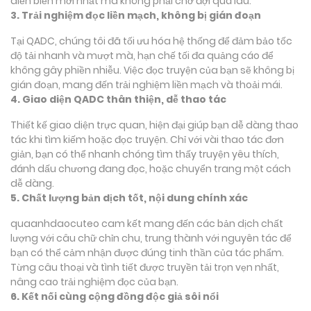
diễn biến mới nhất mà không phải chờ đợi quá lâu.
3. Trải nghiệm đọc liền mạch, không bị gián đoạn
Tại QADC, chúng tôi đã tối ưu hóa hệ thống để đảm bảo tốc
độ tải nhanh và mượt mà, hạn chế tối đa quảng cáo để
không gây phiền nhiễu. Việc đọc truyện của bạn sẽ không bị
gián đoạn, mang đến trải nghiệm liền mạch và thoải mái.
4. Giao diện QADC thân thiện, dễ thao tác
Thiết kế giao diện trực quan, hiện đại giúp bạn dễ dàng thao
tác khi tìm kiếm hoặc đọc truyện. Chỉ với vài thao tác đơn
giản, bạn có thể nhanh chóng tìm thấy truyện yêu thích,
đánh dấu chương đang đọc, hoặc chuyển trang một cách
dễ dàng.
5. Chất lượng bản dịch tốt, nội dung chính xác
quaanhdaocuteo cam kết mang đến các bản dịch chất
lượng với câu chữ chỉn chu, trung thành với nguyên tác để
bạn có thể cảm nhận được đúng tinh thần của tác phẩm.
Từng câu thoại và tình tiết được truyền tải trọn vẹn nhất,
nâng cao trải nghiệm đọc của bạn.
6. Kết nối cùng cộng đồng độc giả sôi nổi