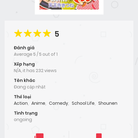
5
Đánh giá
Average
5
/
5
out of
1
Xếp hạng
N/A, it has 232 views
Tên khác
Đang cập nhật
Thể loại
Action
,
Anime
,
Comedy
,
School Life
,
Shounen
Tình trạng
ongoing