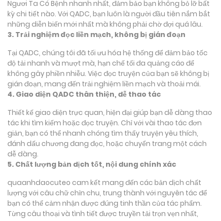
Ngươi Ta Có Bệnh nhanh nhất, đảm bảo bạn không bỏ lỡ bất
kỳ chi tiết nào. Với QADC, bạn luôn là người đầu tiên nắm bắt
những diễn biến mới nhất mà không phải chờ đợi quá lâu.
3. Trải nghiệm đọc liền mạch, không bị gián đoạn
Tại QADC, chúng tôi đã tối ưu hóa hệ thống để đảm bảo tốc
độ tải nhanh và mượt mà, hạn chế tối đa quảng cáo để
không gây phiền nhiễu. Việc đọc truyện của bạn sẽ không bị
gián đoạn, mang đến trải nghiệm liền mạch và thoải mái.
4. Giao diện QADC thân thiện, dễ thao tác
Thiết kế giao diện trực quan, hiện đại giúp bạn dễ dàng thao
tác khi tìm kiếm hoặc đọc truyện. Chỉ với vài thao tác đơn
giản, bạn có thể nhanh chóng tìm thấy truyện yêu thích,
đánh dấu chương đang đọc, hoặc chuyển trang một cách
dễ dàng.
5. Chất lượng bản dịch tốt, nội dung chính xác
quaanhdaocuteo cam kết mang đến các bản dịch chất
lượng với câu chữ chỉn chu, trung thành với nguyên tác để
bạn có thể cảm nhận được đúng tinh thần của tác phẩm.
Từng câu thoại và tình tiết được truyền tải trọn vẹn nhất,