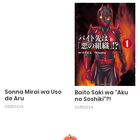
Sonna Mirai wa Uso
Baito Saki wa "Aku
de Aru
no Soshiki"?!
09/11/2024
02/11/2024