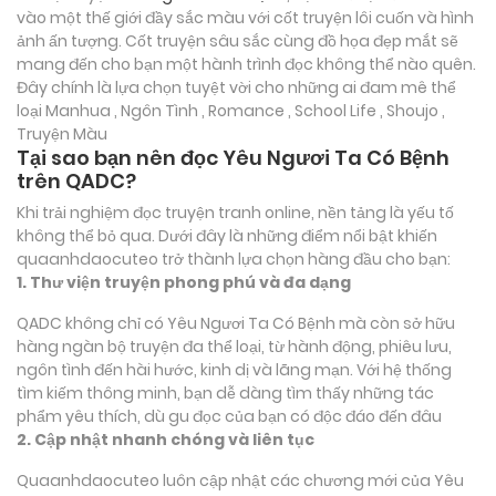
vào một thế giới đầy sắc màu với cốt truyện lôi cuốn và hình
ảnh ấn tượng. Cốt truyện sâu sắc cùng đồ họa đẹp mắt sẽ
mang đến cho bạn một hành trình đọc không thể nào quên.
Đây chính là lựa chọn tuyệt vời cho những ai đam mê thể
loại
Manhua , Ngôn Tình , Romance , School Life , Shoujo ,
Truyện Màu
Tại sao bạn nên đọc Yêu Ngươi Ta Có Bệnh
trên QADC?
Khi trải nghiệm đọc truyện tranh online, nền tảng là yếu tố
không thể bỏ qua. Dưới đây là những điểm nổi bật khiến
quaanhdaocuteo trở thành lựa chọn hàng đầu cho bạn:
1. Thư viện truyện phong phú và đa dạng
QADC không chỉ có Yêu Ngươi Ta Có Bệnh mà còn sở hữu
hàng ngàn bộ truyện đa thể loại, từ hành động, phiêu lưu,
ngôn tình đến hài hước, kinh dị và lãng mạn. Với hệ thống
tìm kiếm thông minh, bạn dễ dàng tìm thấy những tác
phẩm yêu thích, dù gu đọc của bạn có độc đáo đến đâu
2. Cập nhật nhanh chóng và liên tục
Quaanhdaocuteo luôn cập nhật các chương mới của Yêu