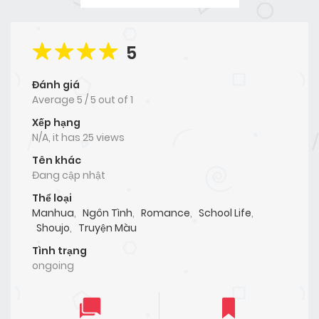
5
Đánh giá
Average
5
/
5
out of
1
Xếp hạng
N/A, it has 25 views
Tên khác
Đang cập nhật
Thể loại
Manhua
,
Ngôn Tình
,
Romance
,
School Life
,
Shoujo
,
Truyện Màu
Tình trạng
ongoing