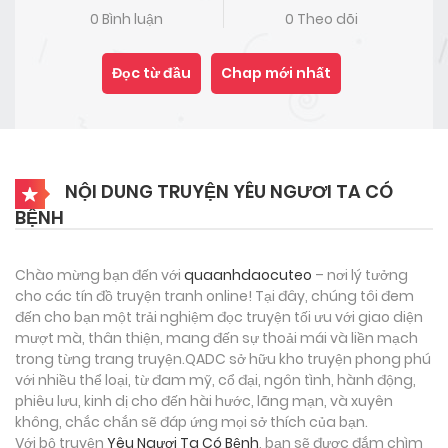
0 Bình luận
0 Theo dõi
Đọc từ đầu
Chap mới nhất
NỘI DUNG TRUYỆN YÊU NGƯƠI TA CÓ
BỆNH
Chào mừng bạn đến với
quaanhdaocuteo
– nơi lý tưởng
cho các tín đồ truyện tranh online! Tại đây, chúng tôi đem
đến cho bạn một trải nghiệm đọc truyện tối ưu với giao diện
mượt mà, thân thiện, mang đến sự thoải mái và liền mạch
trong từng trang truyện.QADC sở hữu kho truyện phong phú
với nhiều thể loại, từ đam mỹ, cổ đại, ngôn tình, hành động,
phiêu lưu, kinh dị cho đến hài hước, lãng mạn, và xuyên
không, chắc chắn sẽ đáp ứng mọi sở thích của bạn.
Với bộ truyện
Yêu Ngươi Ta Có Bệnh
, bạn sẽ được đắm chìm