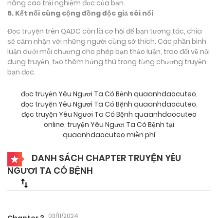
nâng cao trải nghiệm đọc của bạn.
6. Kết nối cùng cộng đồng độc giả sôi nổi
Đọc truyện trên QADC còn là cơ hội để bạn tương tác, chia
sẻ cảm nhận với những người cùng sở thích. Các phần bình
luận dưới mỗi chương cho phép bạn thảo luận, trao đổi về nội
dung truyện, tạo thêm hứng thú trong từng chương truyện
bạn đọc.
đọc truyện Yêu Ngươi Ta Có Bệnh quaanhdaocuteo
,
đọc truyện Yêu Ngươi Ta Có Bệnh quaanhdaocuteo
,
đọc truyện Yêu Ngươi Ta Có Bệnh quaanhdaocuteo
online
,
truyện Yêu Ngươi Ta Có Bệnh tại
quaanhdaocuteo miễn phí
DANH SÁCH CHAPTER TRUYỆN YÊU
NGƯƠI TA CÓ BỆNH
03/11/2024
Chapter 3